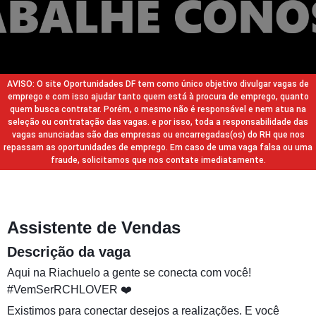
AVISO: O site Oportunidades DF tem como único objetivo divulgar vagas de
emprego e com isso ajudar tanto quem está à procura de emprego, quanto
quem busca contratar. Porém, o mesmo não é responsável e nem atua na
seleção ou contratação das vagas. e por isso, toda a responsabilidade das
vagas anunciadas são das empresas ou encarregadas(os) do RH que nos
repassam as oportunidades de emprego. Em caso de uma vaga falsa ou uma
fraude, solicitamos que nos contate imediatamente.
Assistente de Vendas
Descrição da vaga
Aqui na Riachuelo a gente se conecta com você!
#VemSerRCHLOVER ❤️
Existimos para conectar desejos a realizações. E você