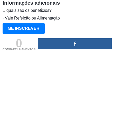
Informações adicionais
E quais são os benefícios?
· Vale Refeição ou Alimentação
ME INSCREVER
0
COMPARTILHAMENTOS
(adsbygoogle = window.adsbygoogle || []).push({});
(adsbygoogle = window.adsbygoogle || []).push({});