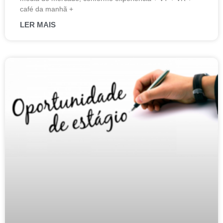
café da manhã +
LER MAIS