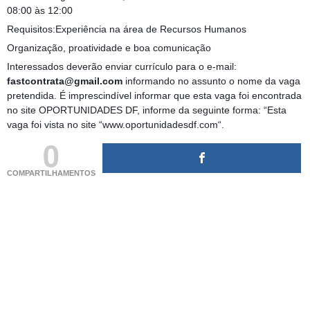
08:00 às 12:00
Requisitos:Experiência na área de Recursos Humanos
Organização, proatividade e boa comunicação
Interessados deverão enviar currículo para o e-mail:
fastcontrata@gmail.com
informando no assunto o nome da vaga
pretendida. É imprescindível informar que esta vaga foi encontrada
no site OPORTUNIDADES DF, informe da seguinte forma: “Esta
vaga foi vista no site “www.oportunidadesdf.com“.
0
COMPARTILHAMENTOS
(adsbygoogle = window.adsbygoogle || []).push({});
(adsbygoogle = window.adsbygoogle || []).push({});