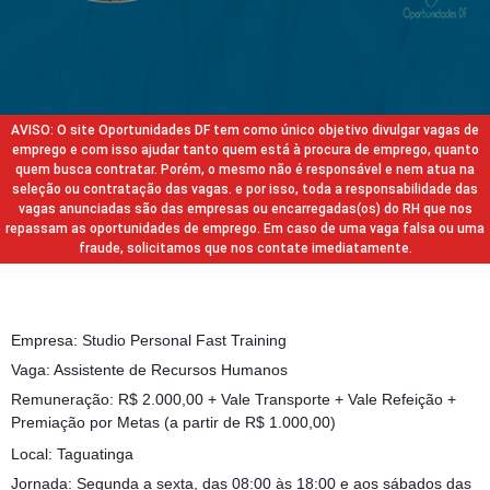
AVISO: O site Oportunidades DF tem como único objetivo divulgar vagas de
emprego e com isso ajudar tanto quem está à procura de emprego, quanto
quem busca contratar. Porém, o mesmo não é responsável e nem atua na
seleção ou contratação das vagas. e por isso, toda a responsabilidade das
vagas anunciadas são das empresas ou encarregadas(os) do RH que nos
repassam as oportunidades de emprego. Em caso de uma vaga falsa ou uma
fraude, solicitamos que nos contate imediatamente.
Empresa: Studio Personal Fast Training
Vaga: Assistente de Recursos Humanos
Remuneração: R$ 2.000,00 + Vale Transporte + Vale Refeição +
Premiação por Metas (a partir de R$ 1.000,00)
Local: Taguatinga
Jornada: Segunda a sexta, das 08:00 às 18:00 e aos sábados das