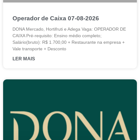
Operador de Caixa 07-08-2026
DONA Mercado, Hortifruti e Adega Vaga: OPERADOR DE
CAIXA Pré-requisito: Ensino médio completo;
Salário(bruto): R$ 1.700,00 + Restaurante na empresa +
Vale transporte + Desconto
LER MAIS