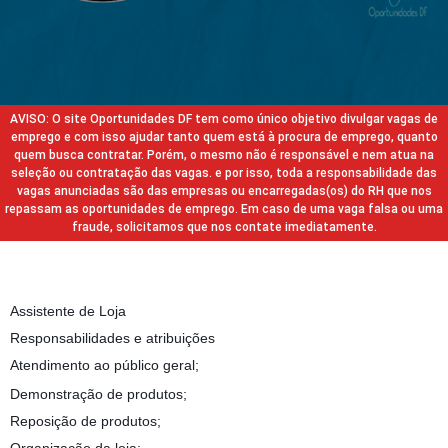
AVISO: O site Oportunidades DF tem como único objetivo divulgar vagas de
emprego e com isso ajudar tanto quem está à procura de emprego, quanto
quem busca contratar. Porém, o mesmo não é responsável e nem atua na
seleção ou contratação das vagas. e por isso, toda a responsabilidade das
vagas anunciadas são das empresas ou encarregadas(os) do RH que nos
repassam as oportunidades de emprego. Em caso de uma vaga falsa ou uma
fraude, solicitamos que nos contate imediatamente.
Assistente de Loja
Responsabilidades e atribuições
Atendimento ao público geral;
Demonstração de produtos;
Reposição de produtos;