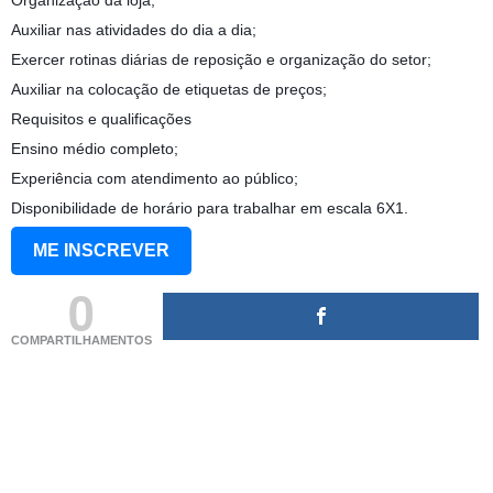
Organização da loja;
Auxiliar nas atividades do dia a dia;
Exercer rotinas diárias de reposição e organização do setor;
Auxiliar na colocação de etiquetas de preços;
Requisitos e qualificações
Ensino médio completo;
Experiência com atendimento ao público;
Disponibilidade de horário para trabalhar em escala 6X1.
ME INSCREVER
0
COMPARTILHAMENTOS
(adsbygoogle = window.adsbygoogle || []).push({});
(adsbygoogle = window.adsbygoogle || []).push({});