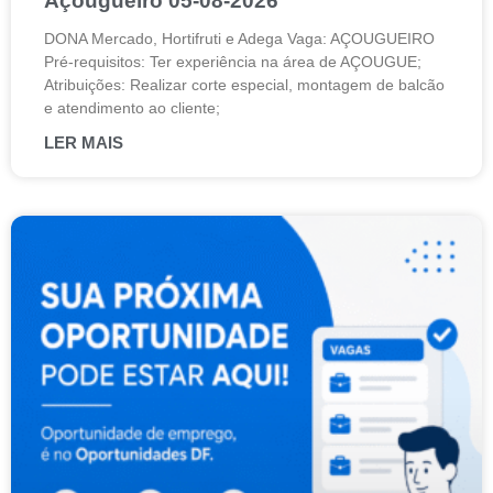
Açougueiro 05-08-2026
DONA Mercado, Hortifruti e Adega Vaga: AÇOUGUEIRO
Pré-requisitos: Ter experiência na área de AÇOUGUE;
Atribuições: Realizar corte especial, montagem de balcão
e atendimento ao cliente;
LER MAIS