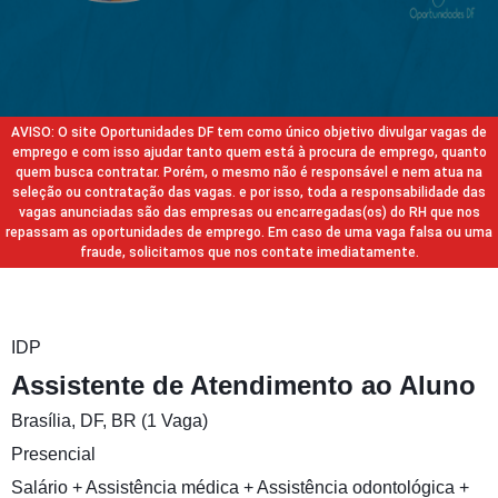
AVISO: O site Oportunidades DF tem como único objetivo divulgar vagas de
emprego e com isso ajudar tanto quem está à procura de emprego, quanto
quem busca contratar. Porém, o mesmo não é responsável e nem atua na
seleção ou contratação das vagas. e por isso, toda a responsabilidade das
vagas anunciadas são das empresas ou encarregadas(os) do RH que nos
repassam as oportunidades de emprego. Em caso de uma vaga falsa ou uma
fraude, solicitamos que nos contate imediatamente.
IDP
Assistente de Atendimento ao Aluno
Brasília, DF, BR (1 Vaga)
Presencial
Salário + Assistência médica + Assistência odontológica +