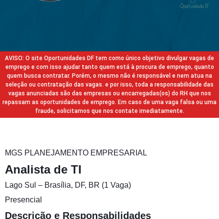
AVISO: O site Oportunidades DF tem como único objetivo divulgar vagas de
emprego e com isso ajudar tanto quem está à procura de emprego, quanto
quem busca contratar. Porém, o mesmo não é responsável e nem atua na
seleção ou contratação das vagas. e por isso, toda a responsabilidade das
vagas anunciadas são das empresas ou encarregadas(os) do RH que nos
repassam as oportunidades de emprego. Em caso de uma vaga falsa ou uma
fraude, solicitamos que nos contate imediatamente.
MGS PLANEJAMENTO EMPRESARIAL
Analista de TI
Lago Sul – Brasília, DF, BR (1 Vaga)
Presencial
Descrição e Responsabilidades