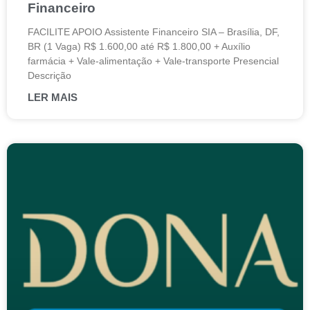
Financeiro
FACILITE APOIO Assistente Financeiro SIA – Brasília, DF,
BR (1 Vaga) R$ 1.600,00 até R$ 1.800,00 + Auxílio
farmácia + Vale-alimentação + Vale-transporte Presencial
Descrição
LER MAIS