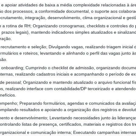
 e apoiar atividades de baixa a média complexidade relacionadas à 
o dos processos, a conformidade documental, o suporte aos colabora
ecrutamento, integração, desenvolvimento, clima organizacional e ge
e a rotina de RH; Organizando cronogramas, checklists e controles do
, prazos legais), mantendo indicadores simples atualizados e sinalizan
tração.
 recrutamento e seleção; Divulgando vagas, realizando triagem inicial
ormulários e roteiros, levantando e alinhando o perfil das vagas junto 
são.
e onboarding; Cumprindo o checklist de admissão, organizando docum
 internas, realizando cadastros iniciais e acompanhando o período de e
 de pessoal; Organizando e mantendo atualizado o arquivo funcional fís
, realizando interface com contabilidade/DP terceirizado e atendendo
nefícios.
sempenho; Preparando formulários, agendas e comunicados da avalia
pilando resultados e apoiando a organização dos registros e devolut
amento e desenvolvimento; Levantando necessidades junto às liderança
ontrolando listas de presença, certificados, materiais e registros dos t
 organizacional e comunicação interna; Executando campanhas interna