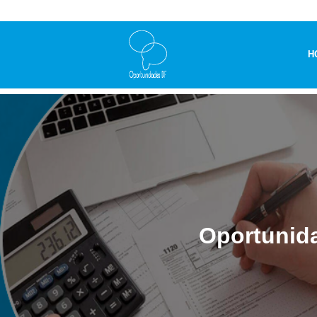
H
Oportunid