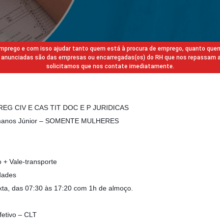
 emprego e com isso ajudar tanto quem está à procura de emprego, quanto que
gas anunciadas são das empresas ou encarregadas(os) do RH que nos repassam 
solicitamos que nos contate imediatamente.
EG CIV E CAS TIT DOC E P JURIDICAS
Humanos Júnior – SOMENTE MULHERES
o + Vale-transporte
dades
xta, das 07:30 às 17:20 com 1h de almoço.
fetivo – CLT