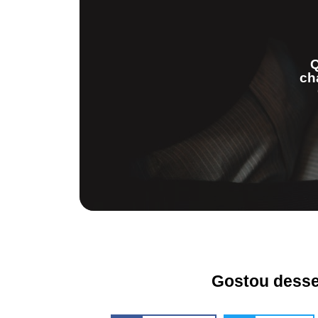
Q
ch
Gostou desse 