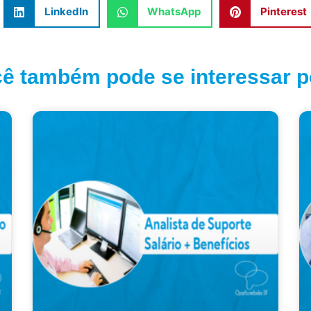
LinkedIn
WhatsApp
Pinterest
ê também pode se interessar po