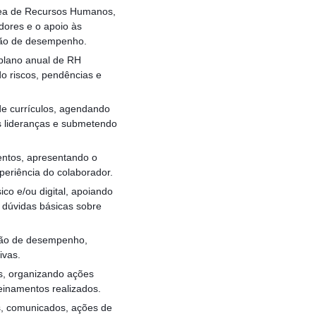
área de Recursos Humanos,
dores e o apoio às
stão de desempenho.
 plano anual de RH
do riscos, pendências e
 de currículos, agendando
às lideranças e submetendo
entos, apresentando o
xperiência do colaborador.
ico e/ou digital, apoiando
 dúvidas básicas sobre
ção de desempenho,
ivas.
s, organizando ações
reinamentos realizados.
s, comunicados, ações de