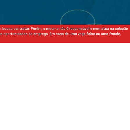
m busca contratar. Porém, o mesmo não é responsável e nem atua na seleção
as oportunidades de emprego. Em caso de uma vaga falsa ou uma fraude,