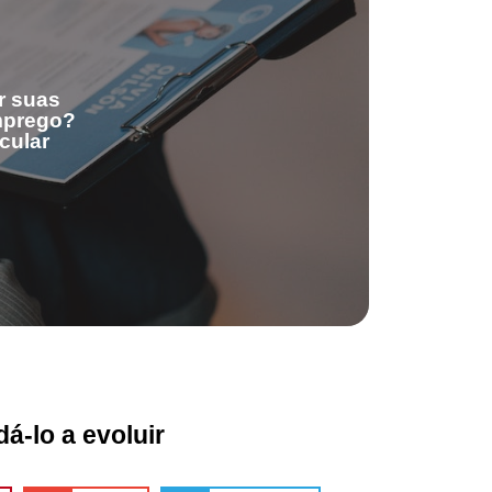
r suas
emprego?
cular
á-lo a evoluir