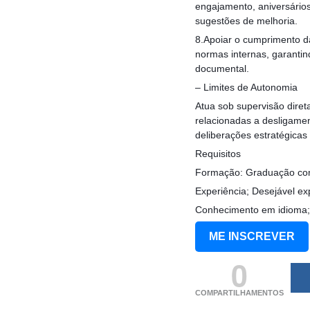
engajamento, aniversários
sugestões de melhoria.
8.Apoiar o cumprimento da
normas internas, garantin
documental.
– Limites de Autonomia
Atua sob supervisão dire
relacionadas a desligamen
deliberações estratégica
Requisitos
Formação: Graduação comp
Experiência; Desejável ex
Conhecimento em idioma;
ME INSCREVER
0
COMPARTILHAMENTOS
(adsbygoogle = windo