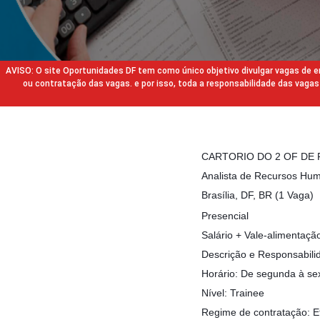
AVISO: O site Oportunidades DF tem como único objetivo divulgar vagas de
ou contratação das vagas. e por isso, toda a responsabilidade das va
CARTORIO DO 2 OF DE R
Analista de Recursos 
Brasília, DF, BR (1 Vaga)
Presencial
Salário + Vale-alimentaçã
Descrição e Responsabili
Horário: De segunda à se
Nível: Trainee
Regime de contratação: E