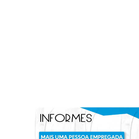
[]).push({});