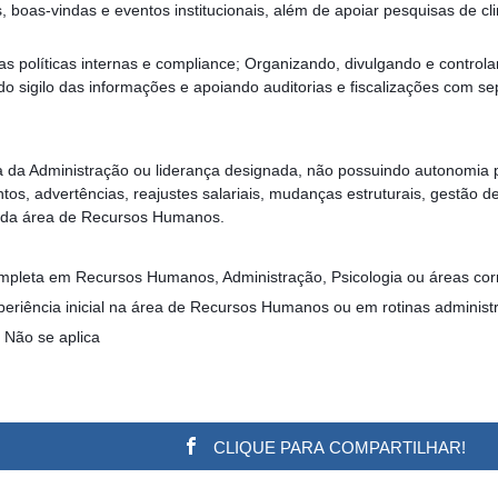
, boas-vindas e eventos institucionais, além de apoiar pesquisas de cl
s políticas internas e compliance; Organizando, divulgando e controlan
do sigilo das informações e apoiando auditorias e fiscalizações com s
ta da Administração ou liderança designada, não possuindo autonomia 
tos, advertências, reajustes salariais, mudanças estruturais, gestão d
s da área de Recursos Humanos.
leta em Recursos Humanos, Administração, Psicologia ou áreas corr
periência inicial na área de Recursos Humanos ou em rotinas administra
 Não se aplica
CLIQUE PARA COMPARTILHAR!
w.adsbygoogle || []).push({}); (adsbygoogle = window.a