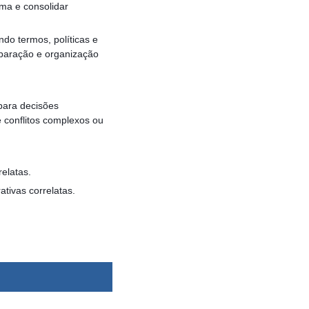
ima e consolidar
do termos, políticas e
eparação e organização
para decisões
e conflitos complexos ou
elatas.
tivas correlatas.
dsbygoogle ||