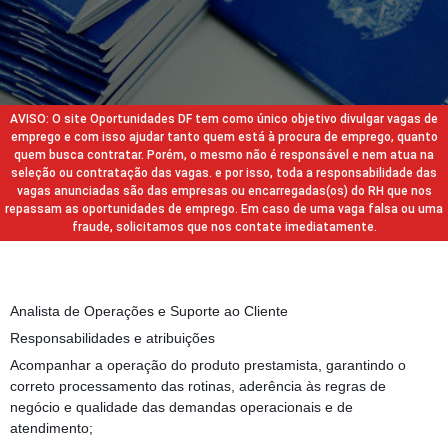
AVISO: O site Oportunidades DF tem como único objetivo divulgar vagas de
emprego e com isso ajudar tanto quem está à procura de emprego, quanto
quem busca contratar. Porém, o mesmo não é responsável e nem atua na
seleção ou contratação das vagas. e por isso, toda a responsabilidade das
vagas anunciadas são das empresas ou encarregadas(os) do RH que nos
repassam as oportunidades de emprego. Em caso de uma vaga falsa ou uma
fraude, solicitamos que nos contate imediatamente.
Analista de Operações e Suporte ao Cliente
Responsabilidades e atribuições
Acompanhar a operação do produto prestamista, garantindo o
correto processamento das rotinas, aderência às regras de
negócio e qualidade das demandas operacionais e de
atendimento;