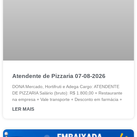
Atendente de Pizzaria 07-08-2026
DONA Mercado, Hortifruti e Adega Cargo: ATENDENTE
DE PIZZARIA Salário (bruto): R$ 1.800,00 + Restaurante
na empresa + Vale transporte + Desconto em farmácia +
LER MAIS