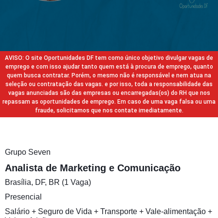
AVISO: O site Oportunidades DF tem como único objetivo divulgar vagas de
emprego e com isso ajudar tanto quem está à procura de emprego, quanto
quem busca contratar. Porém, o mesmo não é responsável e nem atua na
seleção ou contratação das vagas. e por isso, toda a responsabilidade das
vagas anunciadas são das empresas ou encarregadas(os) do RH que nos
repassam as oportunidades de emprego. Em caso de uma vaga falsa ou uma
fraude, solicitamos que nos contate imediatamente.
Grupo Seven
Analista de Marketing e Comunicação
Brasília, DF, BR (1 Vaga)
Presencial
Salário + Seguro de Vida + Transporte + Vale-alimentação +