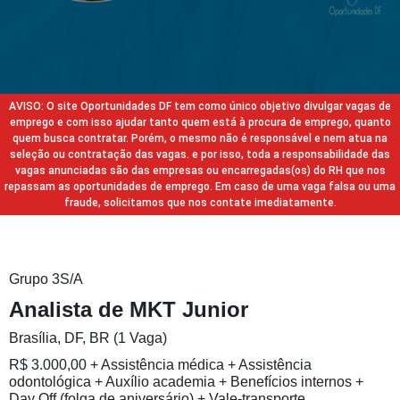
AVISO: O site Oportunidades DF tem como único objetivo divulgar vagas de
emprego e com isso ajudar tanto quem está à procura de emprego, quanto
quem busca contratar. Porém, o mesmo não é responsável e nem atua na
seleção ou contratação das vagas. e por isso, toda a responsabilidade das
vagas anunciadas são das empresas ou encarregadas(os) do RH que nos
repassam as oportunidades de emprego. Em caso de uma vaga falsa ou uma
fraude, solicitamos que nos contate imediatamente.
Grupo 3S/A
Analista de MKT Junior
Brasília, DF, BR (1 Vaga)
R$ 3.000,00 + Assistência médica + Assistência
odontológica + Auxílio academia + Benefícios internos +
Day Off (folga de aniversário) + Vale-transporte