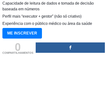
Capacidade de leitura de dados e tomada de decisão
baseada em números
Perfil mais “executor + gestor” (não só criativo)
Experiência com o público médico ou área da saúde
ME INSCREVER
0
COMPARTILHAMENTOS
(adsbygoogle = window.adsbygoogle || []).push({});
(adsbygoogle = window.adsbygoogle || []).push({});