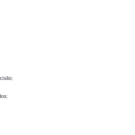
cisão;
dos;