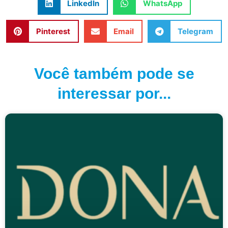
LinkedIn
WhatsApp
Pinterest
Email
Telegram
Você também pode se
interessar por...