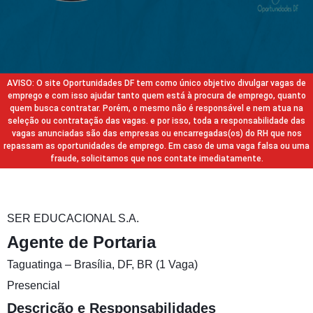
AVISO: O site Oportunidades DF tem como único objetivo divulgar vagas de
emprego e com isso ajudar tanto quem está à procura de emprego, quanto
quem busca contratar. Porém, o mesmo não é responsável e nem atua na
seleção ou contratação das vagas. e por isso, toda a responsabilidade das
vagas anunciadas são das empresas ou encarregadas(os) do RH que nos
repassam as oportunidades de emprego. Em caso de uma vaga falsa ou uma
fraude, solicitamos que nos contate imediatamente.
SER EDUCACIONAL S.A.
Agente de Portaria
Taguatinga – Brasília, DF, BR (1 Vaga)
Presencial
Descrição e Responsabilidades