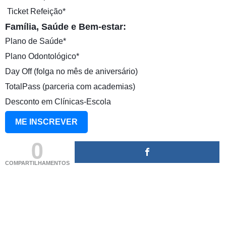
️ Ticket Refeição*
Família, Saúde e Bem-estar:
Plano de Saúde*
Plano Odontológico*
Day Off (folga no mês de aniversário)
TotalPass (parceria com academias)
Desconto em Clínicas-Escola
ME INSCREVER
0
COMPARTILHAMENTOS
(adsbygoogle = window.adsbygoogle || []).push({});
(adsbygoogle = window.adsbygoogle || []).push({});