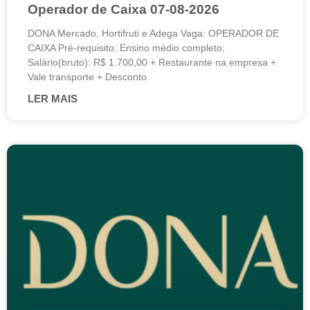
Operador de Caixa 07-08-2026
DONA Mercado, Hortifruti e Adega Vaga: OPERADOR DE
CAIXA Pré-requisito: Ensino médio completo;
Salário(bruto): R$ 1.700,00 + Restaurante na empresa +
Vale transporte + Desconto
LER MAIS