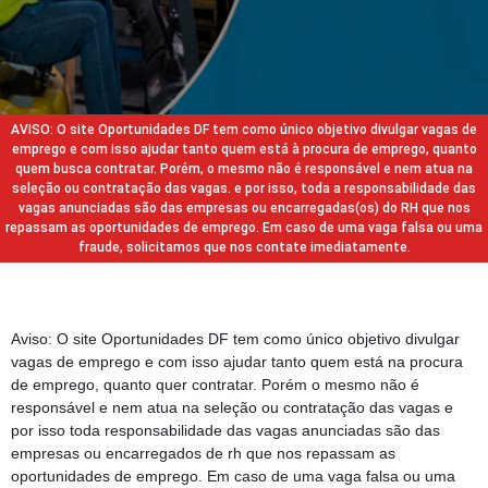
AVISO: O site Oportunidades DF tem como único objetivo divulgar vagas de
emprego e com isso ajudar tanto quem está à procura de emprego, quanto
quem busca contratar. Porém, o mesmo não é responsável e nem atua na
seleção ou contratação das vagas. e por isso, toda a responsabilidade das
vagas anunciadas são das empresas ou encarregadas(os) do RH que nos
repassam as oportunidades de emprego. Em caso de uma vaga falsa ou uma
fraude, solicitamos que nos contate imediatamente.
Aviso: O site Oportunidades DF tem como único objetivo divulgar
vagas de emprego e com isso ajudar tanto quem está na procura
de emprego, quanto quer contratar. Porém o mesmo não é
responsável e nem atua na seleção ou contratação das vagas e
por isso toda responsabilidade das vagas anunciadas são das
empresas ou encarregados de rh que nos repassam as
oportunidades de emprego. Em caso de uma vaga falsa ou uma