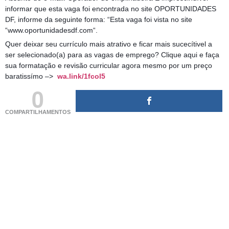
informar que esta vaga foi encontrada no site OPORTUNIDADES
DF, informe da seguinte forma: “Esta vaga foi vista no site
“www.oportunidadesdf.com“.
Quer deixar seu currículo mais atrativo e ficar mais sucecítivel a
ser selecionado(a) para as vagas de emprego? Clique aqui e faça
sua formatação e revisão curricular agora mesmo por um preço
baratissímo –>
wa.link/1fcol5
0
COMPARTILHAMENTOS
(adsbygoogle = window.adsbygoogle || []).push({});
(adsbygoogle = window.adsbygoogle || []).push({});