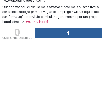
“www.oportunidadesdf.com“.
Quer deixar seu currículo mais atrativo e ficar mais suscecítivel a
ser selecionado(a) para as vagas de emprego? Clique aqui e faça
sua formatação e revisão curricular agora mesmo por um preço
baratissímo –>
wa.link/1fcol5
0
COMPARTILHAMENTOS
(adsbygoogle = window.adsbygoogle || []).push({});
(adsbygoogle = window.adsbygoogle || []).push({});