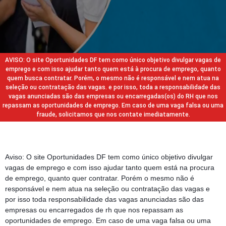
AVISO: O site Oportunidades DF tem como único objetivo divulgar vagas de
emprego e com isso ajudar tanto quem está à procura de emprego, quanto
quem busca contratar. Porém, o mesmo não é responsável e nem atua na
seleção ou contratação das vagas. e por isso, toda a responsabilidade das
vagas anunciadas são das empresas ou encarregadas(os) do RH que nos
repassam as oportunidades de emprego. Em caso de uma vaga falsa ou uma
fraude, solicitamos que nos contate imediatamente.
Aviso: O site Oportunidades DF tem como único objetivo divulgar
vagas de emprego e com isso ajudar tanto quem está na procura
de emprego, quanto quer contratar. Porém o mesmo não é
responsável e nem atua na seleção ou contratação das vagas e
por isso toda responsabilidade das vagas anunciadas são das
empresas ou encarregados de rh que nos repassam as
oportunidades de emprego. Em caso de uma vaga falsa ou uma