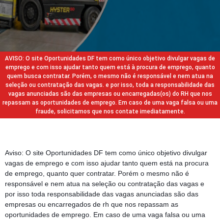
AVISO: O site Oportunidades DF tem como único objetivo divulgar vagas de
emprego e com isso ajudar tanto quem está à procura de emprego, quanto
quem busca contratar. Porém, o mesmo não é responsável e nem atua na
seleção ou contratação das vagas. e por isso, toda a responsabilidade das
vagas anunciadas são das empresas ou encarregadas(os) do RH que nos
repassam as oportunidades de emprego. Em caso de uma vaga falsa ou uma
fraude, solicitamos que nos contate imediatamente.
Aviso: O site Oportunidades DF tem como único objetivo divulgar
vagas de emprego e com isso ajudar tanto quem está na procura
de emprego, quanto quer contratar. Porém o mesmo não é
responsável e nem atua na seleção ou contratação das vagas e
por isso toda responsabilidade das vagas anunciadas são das
empresas ou encarregados de rh que nos repassam as
oportunidades de emprego. Em caso de uma vaga falsa ou uma