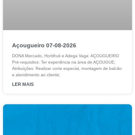
Açougueiro 07-08-2026
DONA Mercado, Hortifruti e Adega Vaga: AÇOUGUEIRO
Pré-requisitos: Ter experiência na área de AÇOUGUE;
Atribuições: Realizar corte especial, montagem de balcão
e atendimento ao cliente;
LER MAIS