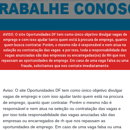
AVISO: O site Oportunidades DF tem como único objetivo divulgar vagas de
emprego e com isso ajudar tanto quem está à procura de emprego, quanto
quem busca contratar. Porém, o mesmo não é responsável e nem atua na
seleção ou contratação das vagas. e por isso, toda a responsabilidade das
vagas anunciadas são das empresas ou encarregadas(os) do RH que nos
repassam as oportunidades de emprego. Em caso de uma vaga falsa ou uma
fraude, solicitamos que nos contate imediatamente.
Aviso: O site Oportunidades DF tem como único objetivo divulgar
vagas de emprego e com isso ajudar tanto quem está na procura
de emprego, quanto quer contratar. Porém o mesmo não é
responsável e nem atua na seleção ou contratação das vagas e
por isso toda responsabilidade das vagas anuciadas são das
empresas ou encarregados de rh que nos repassam as
oportunidades de emprego. Em caso de uma vaga falsa ou uma