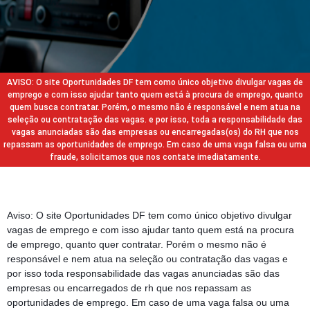
AVISO: O site Oportunidades DF tem como único objetivo divulgar vagas de
emprego e com isso ajudar tanto quem está à procura de emprego, quanto
quem busca contratar. Porém, o mesmo não é responsável e nem atua na
seleção ou contratação das vagas. e por isso, toda a responsabilidade das
vagas anunciadas são das empresas ou encarregadas(os) do RH que nos
repassam as oportunidades de emprego. Em caso de uma vaga falsa ou uma
fraude, solicitamos que nos contate imediatamente.
Aviso: O site Oportunidades DF tem como único objetivo divulgar
vagas de emprego e com isso ajudar tanto quem está na procura
de emprego, quanto quer contratar. Porém o mesmo não é
responsável e nem atua na seleção ou contratação das vagas e
por isso toda responsabilidade das vagas anunciadas são das
empresas ou encarregados de rh que nos repassam as
oportunidades de emprego. Em caso de uma vaga falsa ou uma