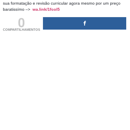
sua formatação e revisão curricular agora mesmo por um preço
baratissímo –>
wa.link/1fcol5
0
COMPARTILHAMENTOS
(adsbygoogle = window.adsbygoogle || []).push({});
(adsbygoogle = window.adsbygoogle || []).push({});