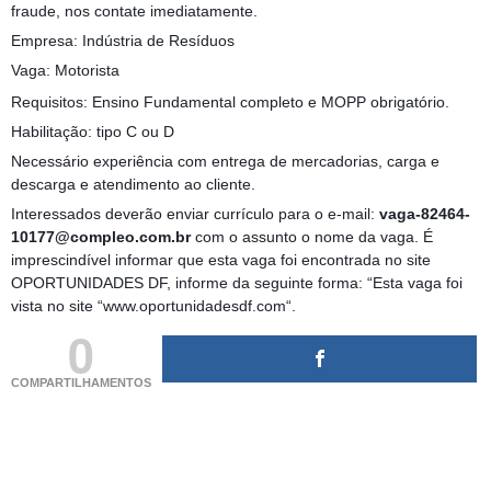
fraude, nos contate imediatamente.
Empresa: Indústria de Resíduos
Vaga: Motorista
Requisitos: Ensino Fundamental completo e MOPP obrigatório.
Habilitação: tipo C ou D
Necessário experiência com entrega de mercadorias, carga e
descarga e atendimento ao cliente.
Interessados deverão enviar currículo para o e-mail:
vaga-82464-
10177@compleo.com.br
com o assunto o nome da vaga. É
imprescindível informar que esta vaga foi encontrada no site
OPORTUNIDADES DF, informe da seguinte forma: “Esta vaga foi
vista no site “www.oportunidadesdf.com“.
0
COMPARTILHAMENTOS
(adsbygoogle = window.adsbygoogle || []).push({});
(adsbygoogle = window.adsbygoogle || []).push({});