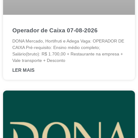
Operador de Caixa 07-08-2026
DONA Mercado, Hortifruti e Adega Vaga: OPERADOR DE
CAIXA Pré-requisito: Ensino médio completo;
Salário(bruto): R$ 1.700,00 + Restaurante na empresa +
Vale transporte + Desconto
LER MAIS