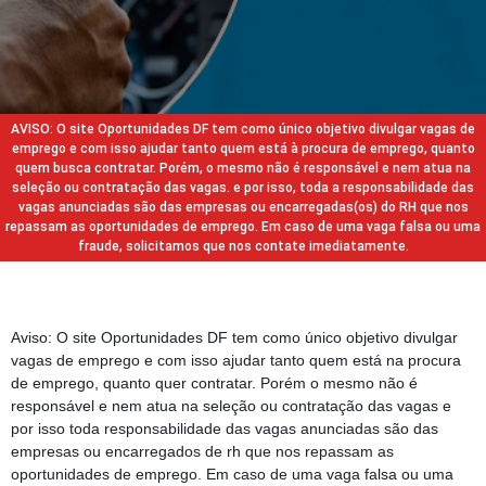
AVISO: O site Oportunidades DF tem como único objetivo divulgar vagas de
emprego e com isso ajudar tanto quem está à procura de emprego, quanto
quem busca contratar. Porém, o mesmo não é responsável e nem atua na
seleção ou contratação das vagas. e por isso, toda a responsabilidade das
vagas anunciadas são das empresas ou encarregadas(os) do RH que nos
repassam as oportunidades de emprego. Em caso de uma vaga falsa ou uma
fraude, solicitamos que nos contate imediatamente.
Aviso: O site Oportunidades DF tem como único objetivo divulgar
vagas de emprego e com isso ajudar tanto quem está na procura
de emprego, quanto quer contratar. Porém o mesmo não é
responsável e nem atua na seleção ou contratação das vagas e
por isso toda responsabilidade das vagas anunciadas são das
empresas ou encarregados de rh que nos repassam as
oportunidades de emprego. Em caso de uma vaga falsa ou uma