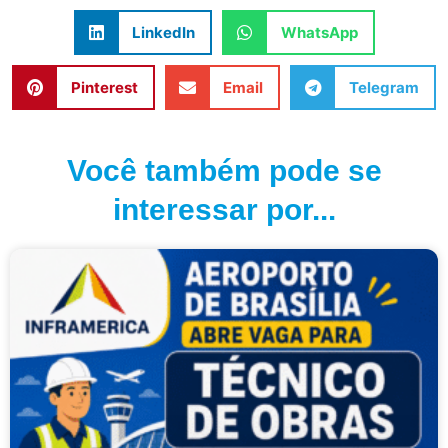
LinkedIn
WhatsApp
Pinterest
Email
Telegram
Você também pode se
interessar por...