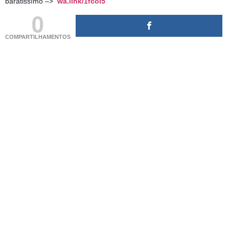
baratissímo –>
wa.link/1fcol5
0
COMPARTILHAMENTOS
(adsbygoogle = window.adsbygoogle || []).push({});
(adsbygoogle = window.adsbygoogle || []).push({});