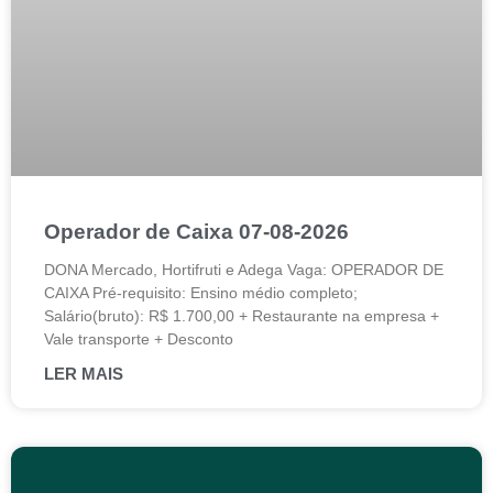
Operador de Caixa 07-08-2026
DONA Mercado, Hortifruti e Adega Vaga: OPERADOR DE
CAIXA Pré-requisito: Ensino médio completo;
Salário(bruto): R$ 1.700,00 + Restaurante na empresa +
Vale transporte + Desconto
LER MAIS