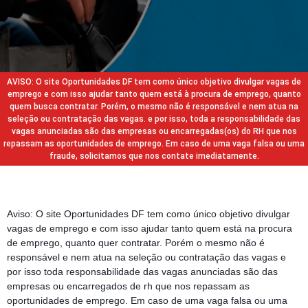
AVISO: O site Oportunidades DF tem como único objetivo divulgar vagas de
emprego e com isso ajudar tanto quem está à procura de emprego, quanto
quem busca contratar. Porém, o mesmo não é responsável e nem atua na
seleção ou contratação das vagas. e por isso, toda a responsabilidade das
vagas anunciadas são das empresas ou encarregadas(os) do RH que nos
repassam as oportunidades de emprego. Em caso de uma vaga falsa ou uma
fraude, solicitamos que nos contate imediatamente.
Aviso: O site Oportunidades DF tem como único objetivo divulgar
vagas de emprego e com isso ajudar tanto quem está na procura
de emprego, quanto quer contratar. Porém o mesmo não é
responsável e nem atua na seleção ou contratação das vagas e
por isso toda responsabilidade das vagas anunciadas são das
empresas ou encarregados de rh que nos repassam as
oportunidades de emprego. Em caso de uma vaga falsa ou uma