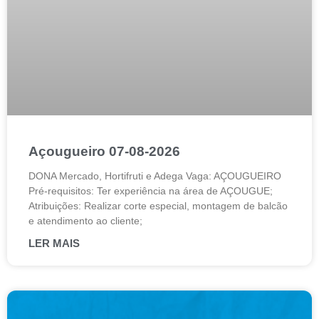
Açougueiro 07-08-2026
DONA Mercado, Hortifruti e Adega Vaga: AÇOUGUEIRO
Pré-requisitos: Ter experiência na área de AÇOUGUE;
Atribuições: Realizar corte especial, montagem de balcão
e atendimento ao cliente;
LER MAIS