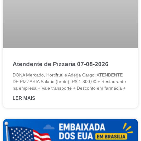
Atendente de Pizzaria 07-08-2026
DONA Mercado, Hortifruti e Adega Cargo: ATENDENTE
DE PIZZARIA Salário (bruto): R$ 1.800,00 + Restaurante
na empresa + Vale transporte + Desconto em farmácia +
LER MAIS