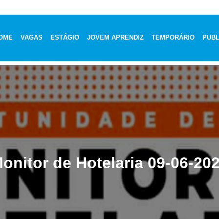
OME
VAGAS
ESTÁGIO
JOVEM APRENDIZ
TEMPORÁRIO
PUBL
onitor de Hotelaria 09-06-20