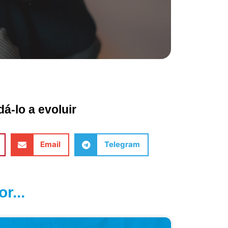
á-lo a evoluir
Email
Telegram
r...