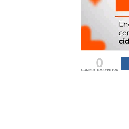
0
COMPARTILHAMENTOS
(adsbygoogle = windo
[]).push({});