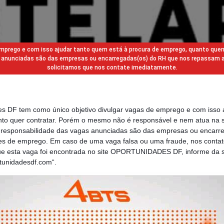
 emprego e com isso ajudar tanto quem está à procura de emprego, quanto que
gas anunciadas são das empresas ou encarregadas(os) do RH que nos repassam 
solicitamos que nos contate imediatamente.
des DF tem como único objetivo divulgar vagas de emprego e com isso 
to quer contratar. Porém o mesmo não é responsável e nem atua na s
a responsabilidade das vagas anunciadas são das empresas ou encarr
s de emprego. Em caso de uma vaga falsa ou uma fraude, nos contat
que esta vaga foi encontrada no site OPORTUNIDADES DF, informe da s
rtunidadesdf.com“.