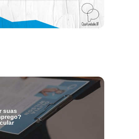
r suas
emprego?
cular