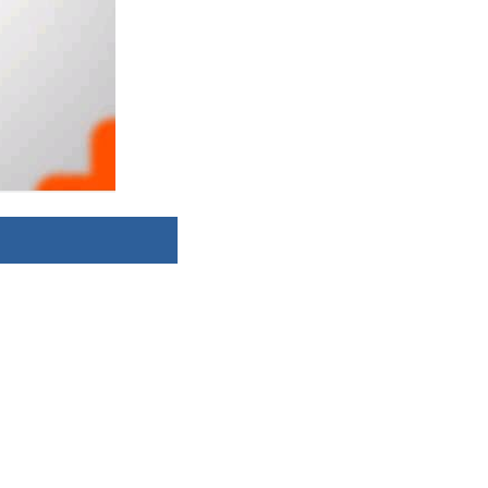
dsbygoogle ||