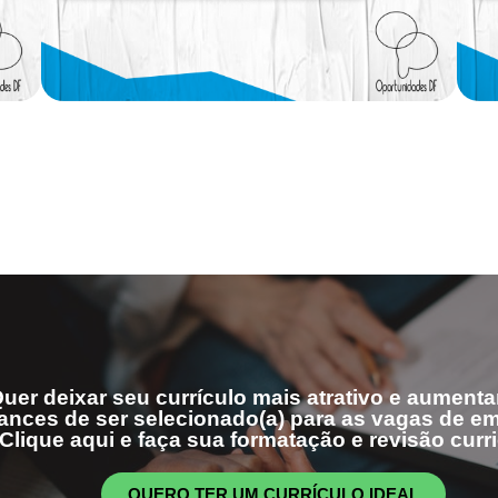
uer deixar seu currículo mais atrativo e aumenta
ances de ser selecionado(a) para as vagas de 
Clique aqui e faça sua formatação e revisão curri
QUERO TER UM CURRÍCULO IDEAL