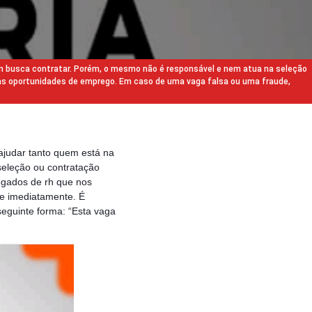
m busca contratar. Porém, o mesmo não é responsável e nem atua na seleção
as oportunidades de emprego. Em caso de uma vaga falsa ou uma fraude,
ajudar tanto quem está na
eleção ou contratação
egados de rh que nos
e imediatamente. É
eguinte forma: “Esta vaga