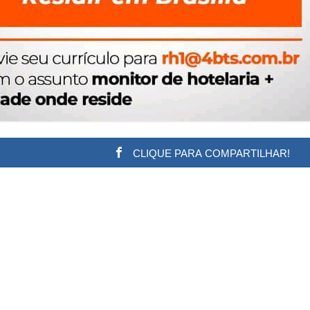
CLIQUE PARA COMPARTILHAR!
w.adsbygoogle || []).push({}); (adsbygoogle = window.a