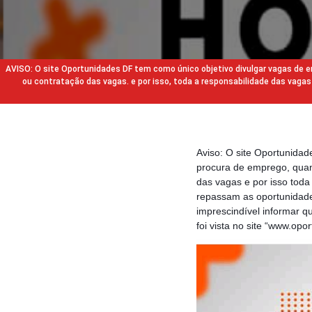
AVISO: O site Oportunidades DF tem como único objetivo divulgar vagas de
ou contratação das vagas. e por isso, toda a responsabilidade das va
Aviso: O site Oportunida
procura de emprego, quan
das vagas e por isso tod
repassam as oportunidade
imprescindível informar 
foi vista no site “www.opo