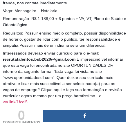
fraude, nos contate imediatamente.
Vaga: Mensageiro – Hotelaria
Remuneração: R$ 1.188,00 + 6 pontos + VA, VT, Plano de Saúde e
Odontológico
Requisitos: Possuir ensino médio completo, possuir disponibilidade
de horário, gostar de lidar com o público, ter responsabilidade e
simpatia.Possuir mais de um idioma será um diferencial.
Interessados deverão enviar currículo para o e-mail:
recrutatalentos.bsb2020@gmail.com
É imprescindível informar
que esta vaga foi encontrada no site OPORTUNIDADES DF,
informe da seguinte forma: “Esta vaga foi vista no site
“www.oportunidadesdf.com“. Quer deixar seu currículo mais
atrativo e ficar mais suscecítivel a ser selecionado(a) para as
vagas de emprego? Clique aqui e faça sua formatação e revisão
curricular agora mesmo por um preço baratissímo –>
wa.link/1fcol5
0
COMPARTILHAMENTOS
(adsbygoogle = window.adsbygoogle || []).push({});