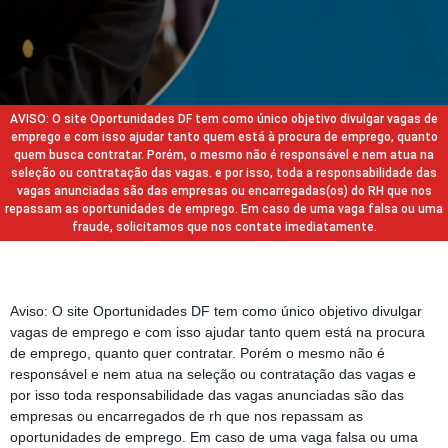
AVISO: O site Oportunidades DF tem como único objetivo divulgar vagas de
emprego e com isso ajudar tanto quem está à procura de emprego, quanto
quem busca contratar. Porém, o mesmo não é responsável e nem atua na
seleção ou contratação das vagas. e por isso, toda a responsabilidade das
vagas anunciadas são das empresas ou encarregadas(os) do RH que nos
repassam as oportunidades de emprego. Em caso de uma vaga falsa ou uma
fraude, solicitamos que nos contate imediatamente.
Aviso: O site Oportunidades DF tem como único objetivo divulgar
vagas de emprego e com isso ajudar tanto quem está na procura
de emprego, quanto quer contratar. Porém o mesmo não é
responsável e nem atua na seleção ou contratação das vagas e
por isso toda responsabilidade das vagas anunciadas são das
empresas ou encarregados de rh que nos repassam as
oportunidades de emprego. Em caso de uma vaga falsa ou uma