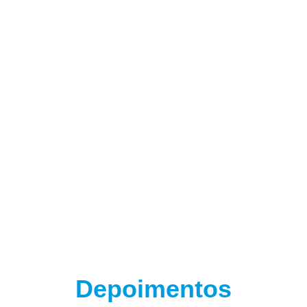
(adsbygoogle = window.adsbygoogle || []).push({});
Depoimentos