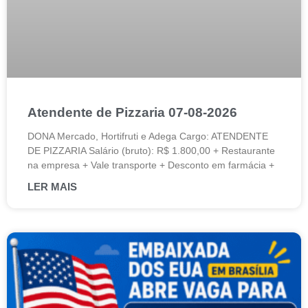
Atendente de Pizzaria 07-08-2026
DONA Mercado, Hortifruti e Adega Cargo: ATENDENTE
DE PIZZARIA Salário (bruto): R$ 1.800,00 + Restaurante
na empresa + Vale transporte + Desconto em farmácia +
LER MAIS