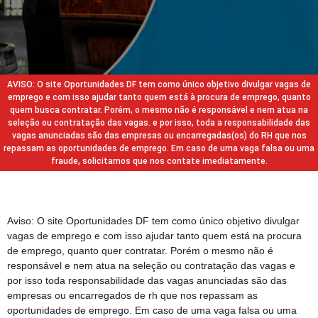
AVISO: O site Oportunidades DF tem como único objetivo divulgar vagas de
emprego e com isso ajudar tanto quem está à procura de emprego, quanto
quem busca contratar. Porém, o mesmo não é responsável e nem atua na
seleção ou contratação das vagas. e por isso, toda a responsabilidade das
vagas anunciadas são das empresas ou encarregadas(os) do RH que nos
repassam as oportunidades de emprego. Em caso de uma vaga falsa ou uma
fraude, solicitamos que nos contate imediatamente.
Aviso: O site Oportunidades DF tem como único objetivo divulgar
vagas de emprego e com isso ajudar tanto quem está na procura
de emprego, quanto quer contratar. Porém o mesmo não é
responsável e nem atua na seleção ou contratação das vagas e
por isso toda responsabilidade das vagas anunciadas são das
empresas ou encarregados de rh que nos repassam as
oportunidades de emprego. Em caso de uma vaga falsa ou uma