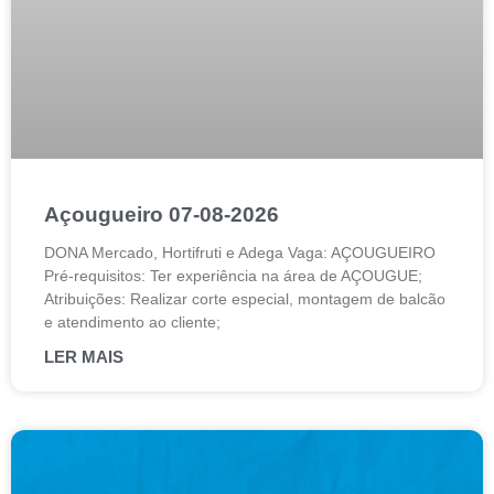
Açougueiro 07-08-2026
DONA Mercado, Hortifruti e Adega Vaga: AÇOUGUEIRO
Pré-requisitos: Ter experiência na área de AÇOUGUE;
Atribuições: Realizar corte especial, montagem de balcão
e atendimento ao cliente;
LER MAIS