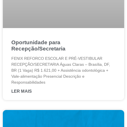
Oportunidade para
Recepção/Secretaria
FENIX REFORCO ESCOLAR E PRÉ-VESTIBULAR
RECEPÇÃO/SECRETARIA Águas Claras – Brasília, DF,
BR (1 Vaga) R$ 1.621,00 + Assistência odontológica +
Vale-alimentação Presencial Descrição e
Responsabilidades
LER MAIS