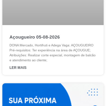
Açougueiro 05-08-2026
DONA Mercado, Hortifruti e Adega Vaga: AÇOUGUEIRO
Pré-requisitos: Ter experiência na área de AÇOUGUE;
Atribuições: Realizar corte especial, montagem de balcão
e atendimento ao cliente;
LER MAIS