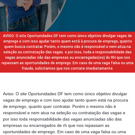
AVISO: O site Oportunidades DF tem como único objetivo divulgar vagas de
emprego e com isso ajudar tanto quem está à procura de emprego, quanto
quem busca contratar. Porém, o mesmo não é responsável e nem atua na
seleção ou contratação das vagas. e por isso, toda a responsabilidade das
vagas anunciadas são das empresas ou encarregadas(os) do RH que nos
repassam as oportunidades de emprego. Em caso de uma vaga falsa ou uma
fraude, solicitamos que nos contate imediatamente.
Aviso: O site Oportunidades DF tem como único objetivo divulgar
vagas de emprego e com isso ajudar tanto quem está na procura
de emprego, quanto quer contratar. Porém o mesmo não é
responsável e nem atua na seleção ou contratação das vagas e
por isso toda responsabilidade das vagas anunciadas são das
empresas ou encarregados de rh que nos repassam as
oportunidades de emprego. Em caso de uma vaga falsa ou uma