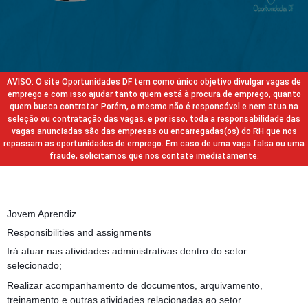
AVISO: O site Oportunidades DF tem como único objetivo divulgar vagas de
emprego e com isso ajudar tanto quem está à procura de emprego, quanto
quem busca contratar. Porém, o mesmo não é responsável e nem atua na
seleção ou contratação das vagas. e por isso, toda a responsabilidade das
vagas anunciadas são das empresas ou encarregadas(os) do RH que nos
repassam as oportunidades de emprego. Em caso de uma vaga falsa ou uma
fraude, solicitamos que nos contate imediatamente.
Jovem Aprendiz
Responsibilities and assignments
Irá atuar nas atividades administrativas dentro do setor
selecionado;
Realizar acompanhamento de documentos, arquivamento,
treinamento e outras atividades relacionadas ao setor.