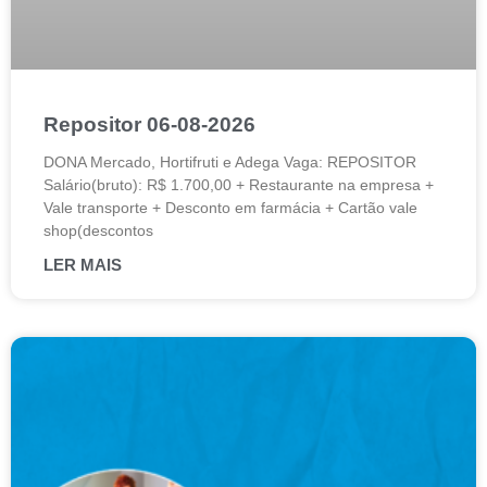
Repositor 06-08-2026
DONA Mercado, Hortifruti e Adega Vaga: REPOSITOR
Salário(bruto): R$ 1.700,00 + Restaurante na empresa +
Vale transporte + Desconto em farmácia + Cartão vale
shop(descontos
LER MAIS