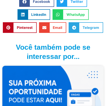
Facebook
Twitter
LinkedIn
WhatsApp
Pinterest
Email
Telegram
Você também pode se
interessar por...