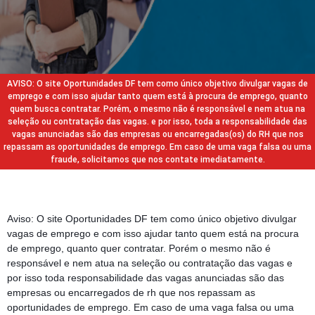
AVISO: O site Oportunidades DF tem como único objetivo divulgar vagas de
emprego e com isso ajudar tanto quem está à procura de emprego, quanto
quem busca contratar. Porém, o mesmo não é responsável e nem atua na
seleção ou contratação das vagas. e por isso, toda a responsabilidade das
vagas anunciadas são das empresas ou encarregadas(os) do RH que nos
repassam as oportunidades de emprego. Em caso de uma vaga falsa ou uma
fraude, solicitamos que nos contate imediatamente.
Aviso: O site Oportunidades DF tem como único objetivo divulgar
vagas de emprego e com isso ajudar tanto quem está na procura
de emprego, quanto quer contratar. Porém o mesmo não é
responsável e nem atua na seleção ou contratação das vagas e
por isso toda responsabilidade das vagas anunciadas são das
empresas ou encarregados de rh que nos repassam as
oportunidades de emprego. Em caso de uma vaga falsa ou uma