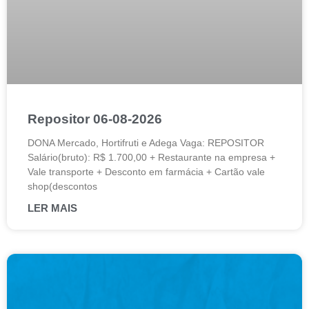
Repositor 06-08-2026
DONA Mercado, Hortifruti e Adega Vaga: REPOSITOR
Salário(bruto): R$ 1.700,00 + Restaurante na empresa +
Vale transporte + Desconto em farmácia + Cartão vale
shop(descontos
LER MAIS