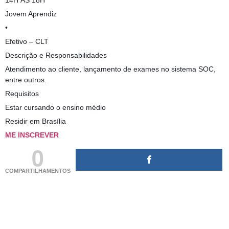
14H ÁS 18H
Jovem Aprendiz
•
Efetivo – CLT
Descrição e Responsabilidades
Atendimento ao cliente, lançamento de exames no sistema SOC,
entre outros.
Requisitos
Estar cursando o ensino médio
Residir em Brasília
ME INSCREVER
0
COMPARTILHAMENTOS
(adsbygoogle = window.adsbygoogle || []).push({});
(adsbygoogle = window.adsbygoogle || []).push({});