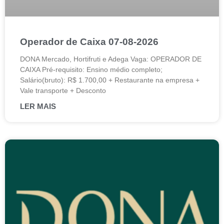
Operador de Caixa 07-08-2026
DONA Mercado, Hortifruti e Adega Vaga: OPERADOR DE
CAIXA Pré-requisito: Ensino médio completo;
Salário(bruto): R$ 1.700,00 + Restaurante na empresa +
Vale transporte + Desconto
LER MAIS