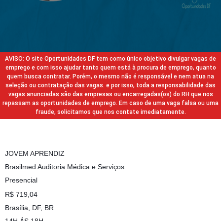
AVISO: O site Oportunidades DF tem como único objetivo divulgar vagas de
emprego e com isso ajudar tanto quem está à procura de emprego, quanto
quem busca contratar. Porém, o mesmo não é responsável e nem atua na
seleção ou contratação das vagas. e por isso, toda a responsabilidade das
vagas anunciadas são das empresas ou encarregadas(os) do RH que nos
repassam as oportunidades de emprego. Em caso de uma vaga falsa ou uma
fraude, solicitamos que nos contate imediatamente.
JOVEM APRENDIZ
Brasilmed Auditoria Médica e Serviços
Presencial
R$ 719,04
Brasília, DF, BR