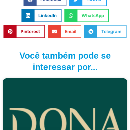
LinkedIn
WhatsApp
Pinterest
Email
Telegram
Você também pode se
interessar por...