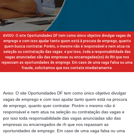
AVISO: O site Oportunidades DF tem como único objetivo divulgar vagas de
emprego e com isso ajudar tanto quem está à procura de emprego, quanto
quem busca contratar. Porém, o mesmo não é responsável e nem atua na
seleção ou contratação das vagas. e por isso, toda a responsabilidade das
vagas anunciadas são das empresas ou encarregadas(os) do RH que nos
repassam as oportunidades de emprego. Em caso de uma vaga falsa ou uma
fraude, solicitamos que nos contate imediatamente.
Aviso: O site Oportunidades DF tem como único objetivo divulgar
vagas de emprego e com isso ajudar tanto quem está na procura
de emprego, quanto quer contratar. Porém o mesmo não é
responsável e nem atua na seleção ou contratação das vagas e
por isso toda responsabilidade das vagas anunciadas são das
empresas ou encarregados de rh que nos repassam as
oportunidades de emprego. Em caso de uma vaga falsa ou uma