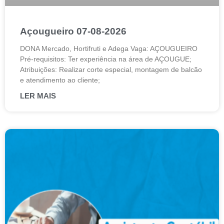
Açougueiro 07-08-2026
DONA Mercado, Hortifruti e Adega Vaga: AÇOUGUEIRO
Pré-requisitos: Ter experiência na área de AÇOUGUE;
Atribuições: Realizar corte especial, montagem de balcão
e atendimento ao cliente;
LER MAIS