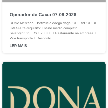
Operador de Caixa 07-08-2026
DONA Mercado, Hortifruti e Adega Vaga: OPERADOR DE
CAIXA Pré-requisito: Ensino médio completo;
Salário(bruto): R$ 1.700,00 + Restaurante na empresa +
Vale transporte + Desconto
LER MAIS