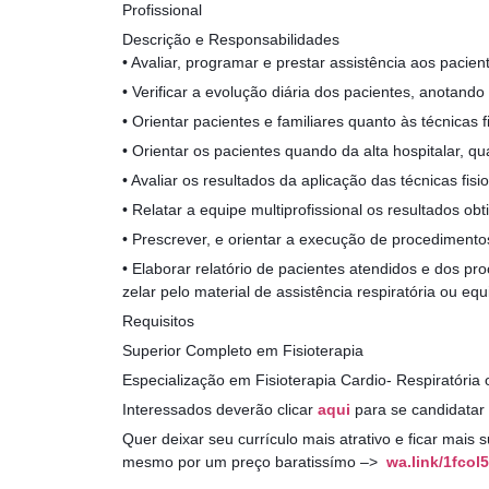
Profissional
Descrição e Responsabilidades
• Avaliar, programar e prestar assistência aos pacie
• Verificar a evolução diária dos pacientes, anotando
• Orientar pacientes e familiares quanto às técnicas 
• Orientar os pacientes quando da alta hospitalar, q
• Avaliar os resultados da aplicação das técnicas fi
• Relatar a equipe multiprofissional os resultados ob
• Prescrever, e orientar a execução de procedimentos 
• Elaborar relatório de pacientes atendidos e dos pr
zelar pelo material de assistência respiratória ou e
Requisitos
Superior Completo em Fisioterapia
Especialização em Fisioterapia Cardio- Respiratória o
Interessados deverão clicar
aqui
para se candidatar
Quer deixar seu currículo mais atrativo e ficar mais
mesmo por um preço baratissímo –>
wa.link/1fcol5