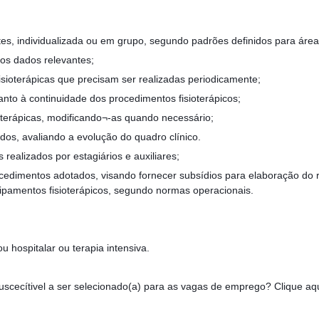
ntes, individualizada ou em grupo, segundo padrões definidos para área
 os dados relevantes;
fisioterápicas que precisam ser realizadas periodicamente;
uanto à continuidade dos procedimentos fisioterápicos;
sioterápicas, modificando¬-as quando necessário;
tidos, avaliando a evolução do quadro clínico.
realizados por estagiários e auxiliares;
ocedimentos adotados, visando fornecer subsídios para elaboração do rel
quipamentos fisioterápicos, segundo normas operacionais.
u hospitalar ou terapia intensiva.
 suscecítivel a ser selecionado(a) para as vagas de emprego? Clique aq