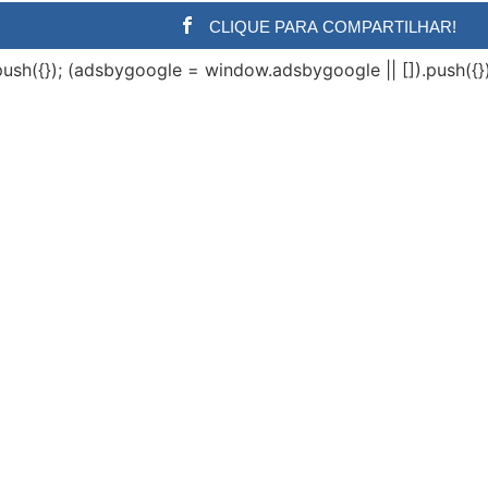
CLIQUE PARA COMPARTILHAR!
ush({}); (adsbygoogle = window.adsbygoogle || []).push({})