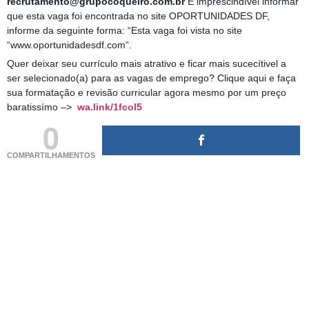
recrutamento@grupocoqueiro.com.br
É imprescindível informar
que esta vaga foi encontrada no site OPORTUNIDADES DF,
informe da seguinte forma: “Esta vaga foi vista no site
“www.oportunidadesdf.com“.
Quer deixar seu currículo mais atrativo e ficar mais sucecítivel a
ser selecionado(a) para as vagas de emprego? Clique aqui e faça
sua formatação e revisão curricular agora mesmo por um preço
baratissímo –>
wa.link/1fcol5
0
COMPARTILHAMENTOS
(adsbygoogle = window.adsbygoogle || []).push({});
(adsbygoogle = window.adsbygoogle || []).push({});