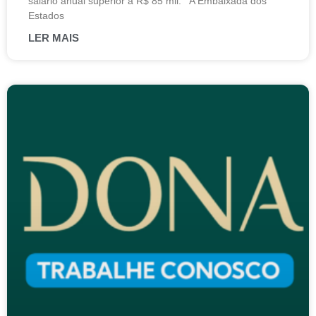
salário anual superior a R$ 85 mil. A Embaixada dos
Estados
LER MAIS