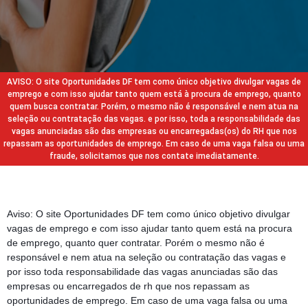
AVISO: O site Oportunidades DF tem como único objetivo divulgar vagas de
emprego e com isso ajudar tanto quem está à procura de emprego, quanto
quem busca contratar. Porém, o mesmo não é responsável e nem atua na
seleção ou contratação das vagas. e por isso, toda a responsabilidade das
vagas anunciadas são das empresas ou encarregadas(os) do RH que nos
repassam as oportunidades de emprego. Em caso de uma vaga falsa ou uma
fraude, solicitamos que nos contate imediatamente.
Aviso: O site Oportunidades DF tem como único objetivo divulgar
vagas de emprego e com isso ajudar tanto quem está na procura
de emprego, quanto quer contratar. Porém o mesmo não é
responsável e nem atua na seleção ou contratação das vagas e
por isso toda responsabilidade das vagas anunciadas são das
empresas ou encarregados de rh que nos repassam as
oportunidades de emprego. Em caso de uma vaga falsa ou uma