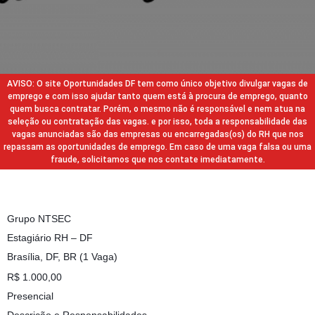
AVISO: O site Oportunidades DF tem como único objetivo divulgar vagas de
emprego e com isso ajudar tanto quem está à procura de emprego, quanto
quem busca contratar. Porém, o mesmo não é responsável e nem atua na
seleção ou contratação das vagas. e por isso, toda a responsabilidade das
vagas anunciadas são das empresas ou encarregadas(os) do RH que nos
repassam as oportunidades de emprego. Em caso de uma vaga falsa ou uma
fraude, solicitamos que nos contate imediatamente.
Grupo NTSEC
Estagiário RH – DF
Brasília, DF, BR (1 Vaga)
R$ 1.000,00
Presencial