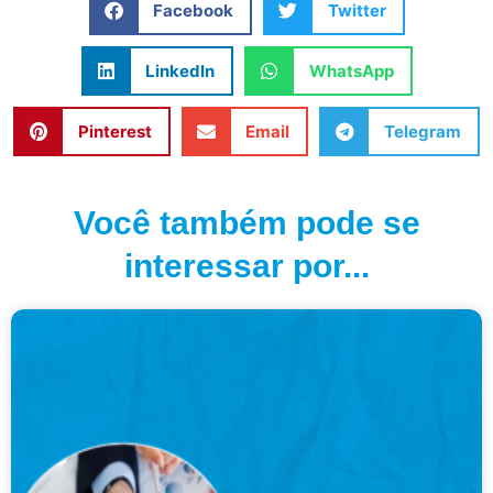
Facebook
Twitter
LinkedIn
WhatsApp
Pinterest
Email
Telegram
Você também pode se
interessar por...