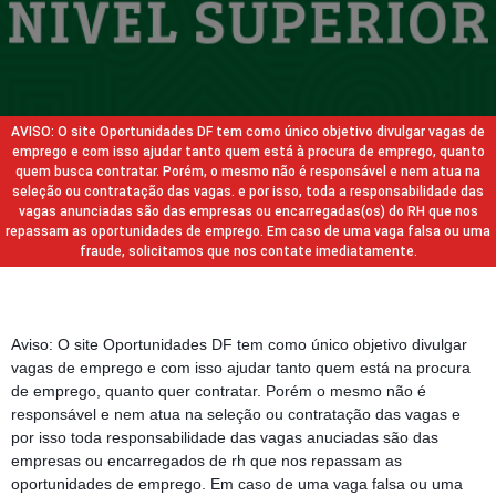
AVISO: O site Oportunidades DF tem como único objetivo divulgar vagas de
emprego e com isso ajudar tanto quem está à procura de emprego, quanto
quem busca contratar. Porém, o mesmo não é responsável e nem atua na
seleção ou contratação das vagas. e por isso, toda a responsabilidade das
vagas anunciadas são das empresas ou encarregadas(os) do RH que nos
repassam as oportunidades de emprego. Em caso de uma vaga falsa ou uma
fraude, solicitamos que nos contate imediatamente.
Aviso: O site Oportunidades DF tem como único objetivo divulgar
vagas de emprego e com isso ajudar tanto quem está na procura
de emprego, quanto quer contratar. Porém o mesmo não é
responsável e nem atua na seleção ou contratação das vagas e
por isso toda responsabilidade das vagas anuciadas são das
empresas ou encarregados de rh que nos repassam as
oportunidades de emprego. Em caso de uma vaga falsa ou uma