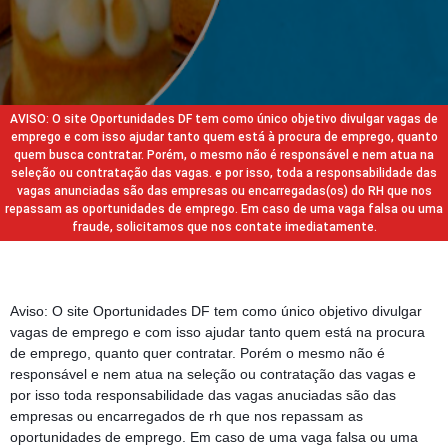
AVISO: O site Oportunidades DF tem como único objetivo divulgar vagas de
emprego e com isso ajudar tanto quem está à procura de emprego, quanto
quem busca contratar. Porém, o mesmo não é responsável e nem atua na
seleção ou contratação das vagas. e por isso, toda a responsabilidade das
vagas anunciadas são das empresas ou encarregadas(os) do RH que nos
repassam as oportunidades de emprego. Em caso de uma vaga falsa ou uma
fraude, solicitamos que nos contate imediatamente.
Aviso: O site Oportunidades DF tem como único objetivo divulgar
vagas de emprego e com isso ajudar tanto quem está na procura
de emprego, quanto quer contratar. Porém o mesmo não é
responsável e nem atua na seleção ou contratação das vagas e
por isso toda responsabilidade das vagas anuciadas são das
empresas ou encarregados de rh que nos repassam as
oportunidades de emprego. Em caso de uma vaga falsa ou uma