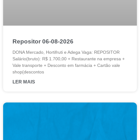
Repositor 06-08-2026
DONA Mercado, Hortifruti e Adega Vaga: REPOSITOR
Salário(bruto): R$ 1.700,00 + Restaurante na empresa +
Vale transporte + Desconto em farmácia + Cartão vale
shop(descontos
LER MAIS