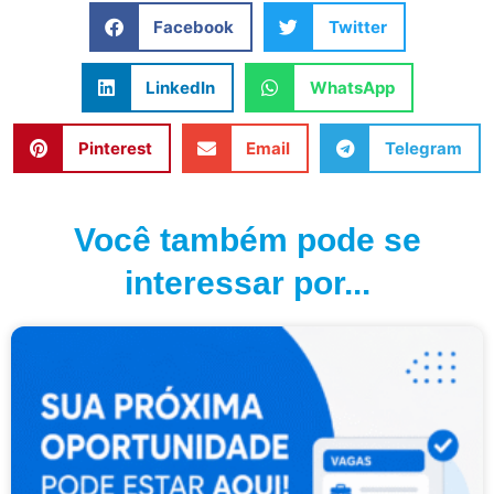
Facebook
Twitter
LinkedIn
WhatsApp
Pinterest
Email
Telegram
Você também pode se
interessar por...