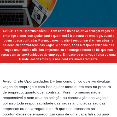
AVISO: O site Oportunidades DF tem como único objetivo divulgar vagas de
emprego e com isso ajudar tanto quem está à procura de emprego, quanto
quem busca contratar. Porém, o mesmo não é responsável e nem atua na
seleção ou contratação das vagas. e por isso, toda a responsabilidade das
vagas anunciadas são das empresas ou encarregadas(os) do RH que nos
repassam as oportunidades de emprego. Em caso de uma vaga falsa ou uma
fraude, solicitamos que nos contate imediatamente.
Aviso: O site Oportunidades DF tem como único objetivo divulgar
vagas de emprego e com isso ajudar tanto quem está na procura
de emprego, quanto quer contratar. Porém o mesmo não é
responsável e nem atua na seleção ou contratação das vagas e
por isso toda responsabilidade das vagas anunciadas são das
empresas ou encarregados de rh que nos repassam as
oportunidades de emprego. Em caso de uma vaga falsa ou uma