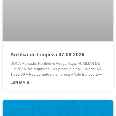
Auxiliar de Limpeza 07-08-2026
DONA Mercado, Hortifruti e Adega Vaga: AUXILIAR DE
LIMPEZA Pré-requisitos: Ser proativo e ágil; Salário: R$
1.622,00 + Restaurante na empresa + Vale transporte +
LER MAIS