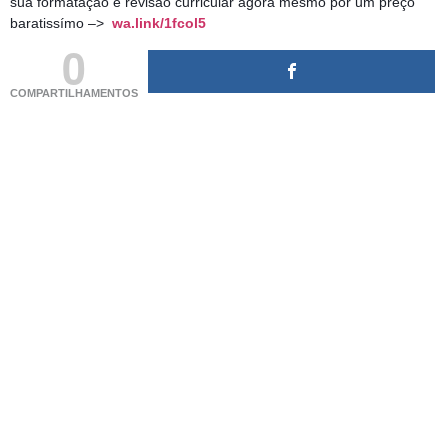
sua formatação e revisão curricular agora mesmo por um preço
baratissímo –>
wa.link/1fcol5
0
COMPARTILHAMENTOS
(adsbygoogle = window.adsbygoogle || []).push({});
(adsbygoogle = window.adsbygoogle || []).push({});