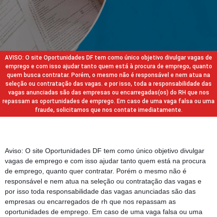
AVISO: O site Oportunidades DF tem como único objetivo divulgar vagas de
emprego e com isso ajudar tanto quem está à procura de emprego, quanto
quem busca contratar. Porém, o mesmo não é responsável e nem atua na
seleção ou contratação das vagas. e por isso, toda a responsabilidade das
vagas anunciadas são das empresas ou encarregadas(os) do RH que nos
repassam as oportunidades de emprego. Em caso de uma vaga falsa ou uma
fraude, solicitamos que nos contate imediatamente.
Aviso: O site Oportunidades DF tem como único objetivo divulgar
vagas de emprego e com isso ajudar tanto quem está na procura
de emprego, quanto quer contratar. Porém o mesmo não é
responsável e nem atua na seleção ou contratação das vagas e
por isso toda responsabilidade das vagas anunciadas são das
empresas ou encarregados de rh que nos repassam as
oportunidades de emprego. Em caso de uma vaga falsa ou uma