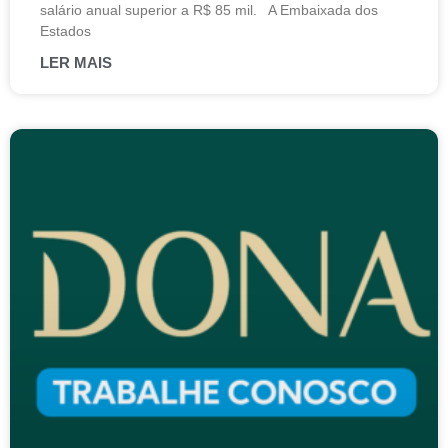
salário anual superior a R$ 85 mil. A Embaixada dos
Estados
LER MAIS