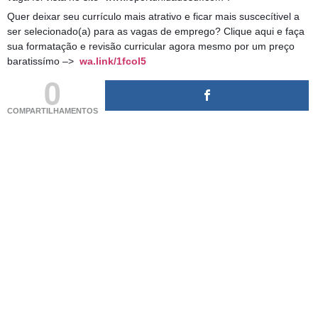
Quer deixar seu currículo mais atrativo e ficar mais suscecítivel a
ser selecionado(a) para as vagas de emprego? Clique aqui e faça
sua formatação e revisão curricular agora mesmo por um preço
baratissímo –>
wa.link/1fcol5
0
COMPARTILHAMENTOS
(adsbygoogle = window.adsbygoogle || []).push({});
(adsbygoogle = window.adsbygoogle || []).push({});