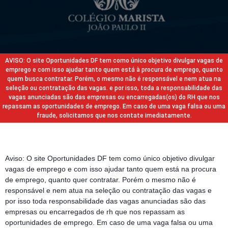
AVISO: O site Oportunidades DF tem como único objetivo divulgar vagas de
emprego e com isso ajudar tanto quem está à procura de emprego, quanto
quem busca contratar. Porém, o mesmo não é responsável e nem atua na
seleção ou contratação das vagas. e por isso, toda a responsabilidade das
vagas anunciadas são das empresas ou encarregadas(os) do RH que nos
repassam as oportunidades de emprego. Em caso de uma vaga falsa ou uma
fraude, solicitamos que nos contate imediatamente.
Aviso: O site Oportunidades DF tem como único objetivo divulgar
vagas de emprego e com isso ajudar tanto quem está na procura
de emprego, quanto quer contratar. Porém o mesmo não é
responsável e nem atua na seleção ou contratação das vagas e
por isso toda responsabilidade das vagas anunciadas são das
empresas ou encarregados de rh que nos repassam as
oportunidades de emprego. Em caso de uma vaga falsa ou uma