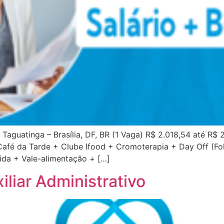
 Taguatinga – Brasília, DF, BR (1 Vaga) R$ 2.018,54 até R$
 Café da Tarde + Clube Ifood + Cromoterapia + Day Off (F
ida + Vale-alimentação + […]
liar Administrativo