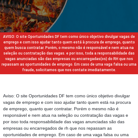
AVISO: O site Oportunidades DF tem como único objetivo divulgar vagas de
emprego e com isso ajudar tanto quem está à procura de emprego, quanto
quem busca contratar. Porém, o mesmo não é responsável e nem atua na
seleção ou contratação das vagas. e por isso, toda a responsabilidade das
vagas anunciadas são das empresas ou encarregadas(os) do RH que nos
repassam as oportunidades de emprego. Em caso de uma vaga falsa ou uma
fraude, solicitamos que nos contate imediatamente.
Aviso: O site Oportunidades DF tem como único objetivo divulgar
vagas de emprego e com isso ajudar tanto quem está na procura
de emprego, quanto quer contratar. Porém o mesmo não é
responsável e nem atua na seleção ou contratação das vagas e
por isso toda responsabilidade das vagas anunciadas são das
empresas ou encarregados de rh que nos repassam as
oportunidades de emprego. Em caso de uma vaga falsa ou uma