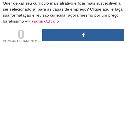
Quer deixar seu currículo mais atrativo e ficar mais suscecítivel a
ser selecionado(a) para as vagas de emprego? Clique aqui e faça
sua formatação e revisão curricular agora mesmo por um preço
baratissímo –>
wa.link/1fcol5
0
COMPARTILHAMENTOS
(adsbygoogle = window.adsbygoogle || []).push({});
(adsbygoogle = window.adsbygoogle || []).push({});