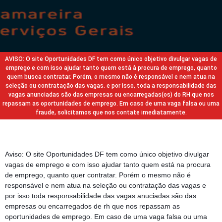
AVISO: O site Oportunidades DF tem como único objetivo divulgar vagas de
emprego e com isso ajudar tanto quem está à procura de emprego, quanto
quem busca contratar. Porém, o mesmo não é responsável e nem atua na
seleção ou contratação das vagas. e por isso, toda a responsabilidade das
vagas anunciadas são das empresas ou encarregadas(os) do RH que nos
repassam as oportunidades de emprego. Em caso de uma vaga falsa ou uma
fraude, solicitamos que nos contate imediatamente.
Aviso: O site Oportunidades DF tem como único objetivo divulgar
vagas de emprego e com isso ajudar tanto quem está na procura
de emprego, quanto quer contratar. Porém o mesmo não é
responsável e nem atua na seleção ou contratação das vagas e
por isso toda responsabilidade das vagas anuciadas são das
empresas ou encarregados de rh que nos repassam as
oportunidades de emprego. Em caso de uma vaga falsa ou uma