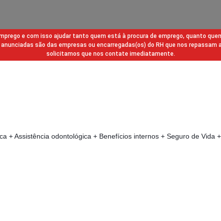
 emprego e com isso ajudar tanto quem está à procura de emprego, quanto que
gas anunciadas são das empresas ou encarregadas(os) do RH que nos repassam 
solicitamos que nos contate imediatamente.
ica + Assistência odontológica + Benefícios internos + Seguro de Vida 