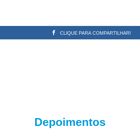
CLIQUE PARA COMPARTILHAR!
w.adsbygoogle || []).push({}); (adsbygoogle = window.a
Depoimentos