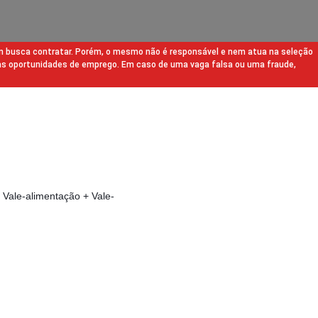
m busca contratar. Porém, o mesmo não é responsável e nem atua na seleção
as oportunidades de emprego. Em caso de uma vaga falsa ou uma fraude,
+ Vale-alimentação + Vale-