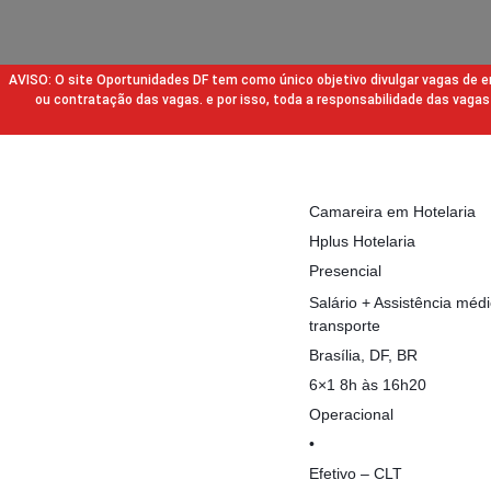
AVISO: O site Oportunidades DF tem como único objetivo divulgar vagas de
ou contratação das vagas. e por isso, toda a responsabilidade das va
Camareira em Hotelaria
Hplus Hotelaria
Presencial
Salário + Assistência méd
transporte
Brasília, DF, BR
6×1 8h às 16h20
Operacional
•
Efetivo – CLT