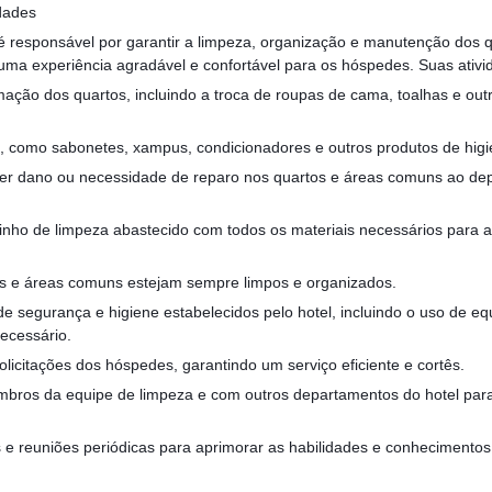
dades
 é responsável por garantir a limpeza, organização e manutenção dos
uma experiência agradável e confortável para os hóspedes. Suas ativi
mação dos quartos, incluindo a troca de roupas de cama, toalhas e out
a, como sabonetes, xampus, condicionadores e outros produtos de higi
lquer dano ou necessidade de reparo nos quartos e áreas comuns ao d
inho de limpeza abastecido com todos os materiais necessários para 
es e áreas comuns estejam sempre limpos e organizados.
e segurança e higiene estabelecidos pelo hotel, incluindo o uso de e
necessário.
licitações dos hóspedes, garantindo um serviço eficiente e cortês.
bros da equipe de limpeza e com outros departamentos do hotel par
s e reuniões periódicas para aprimorar as habilidades e conhecimentos