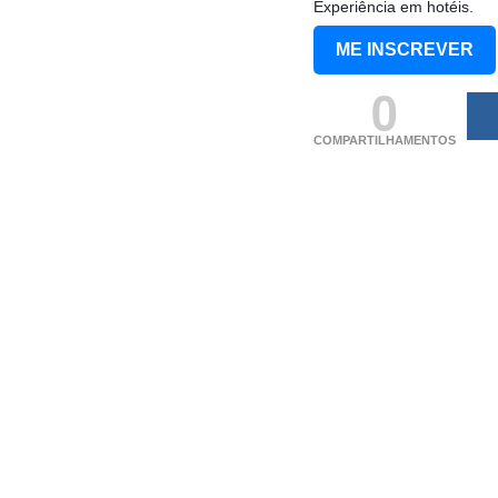
Experiência em hotéis.
ME INSCREVER
0
COMPARTILHAMENTOS
(adsbygoogle = windo
[]).push({});