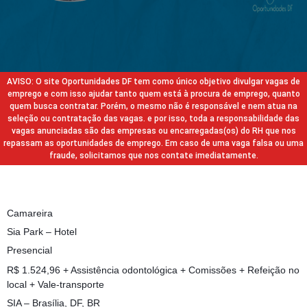
AVISO: O site Oportunidades DF tem como único objetivo divulgar vagas de
emprego e com isso ajudar tanto quem está à procura de emprego, quanto
quem busca contratar. Porém, o mesmo não é responsável e nem atua na
seleção ou contratação das vagas. e por isso, toda a responsabilidade das
vagas anunciadas são das empresas ou encarregadas(os) do RH que nos
repassam as oportunidades de emprego. Em caso de uma vaga falsa ou uma
fraude, solicitamos que nos contate imediatamente.
Camareira
Sia Park – Hotel
Presencial
R$ 1.524,96 + Assistência odontológica + Comissões + Refeição no
local + Vale-transporte
SIA – Brasília, DF, BR