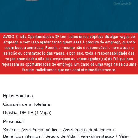
AVISO: O site Oportunidades DF tem como único objetivo divulgar vagas de
emprego e com isso ajudar tanto quem está à procura de emprego, quanto
quem busca contratar. Porém, o mesmo não é responsável e nem atua na
seleção ou contratação das vagas. e por isso, toda a responsabilidade das
vagas anunciadas são das empresas ou encarregadas(os) do RH que nos
repassam as oportunidades de emprego. Em caso de uma vaga falsa ou uma
fraude, solicitamos que nos contate imediatamente.
Hplus Hotelaria
Camareira em Hotelaria
Brasília, DF, BR (1 Vaga)
Presencial
Salário + Assistência médica + Assistência odontológica +
Benefícios internos + Seguro de Vida + Vale-alimentação + Vale-