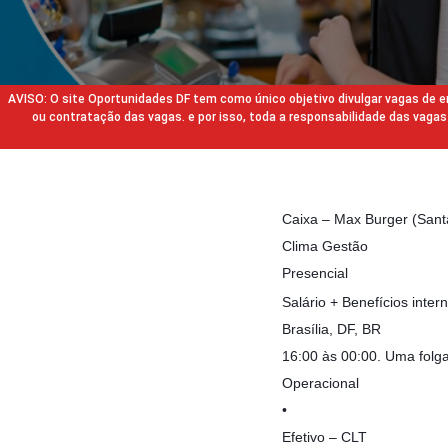
AVISO: O site Oportunidades DF tem como único objetivo divulgar vagas de
ou contratação das vagas. e por isso, toda a responsabilidade das va
Caixa – Max Burger (Sant
Clima Gestão
Presencial
Salário + Benefícios inter
Brasília, DF, BR
16:00 às 00:00. Uma fol
Operacional
•
Efetivo – CLT