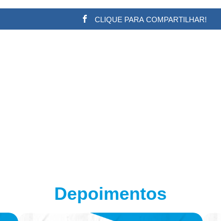
CLIQUE PARA COMPARTILHAR!
w.adsbygoogle || []).push({}); (adsbygoogle = window.a
Depoimentos