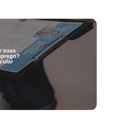
r suas
emprego?
cular