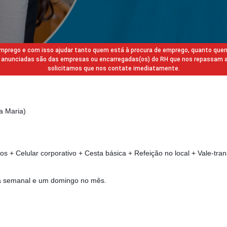
 emprego e com isso ajudar tanto quem está à procura de emprego, quanto que
gas anunciadas são das empresas ou encarregadas(os) do RH que nos repassam 
solicitamos que nos contate imediatamente.
a Maria)
nos + Celular corporativo + Cesta básica + Refeição no local + Vale-tra
ga semanal e um domingo no mês.