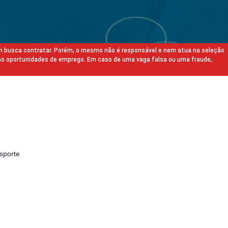
m busca contratar. Porém, o mesmo não é responsável e nem atua na seleção
as oportunidades de emprego. Em caso de uma vaga falsa ou uma fraude,
nsporte