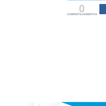
0
COMPARTILHAMENTOS
(adsbygoogle = windo
[]).push({});