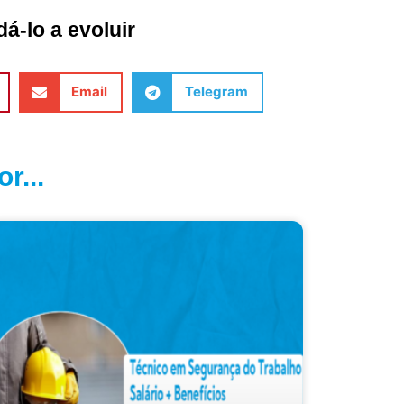
á-lo a evoluir
Email
Telegram
r...