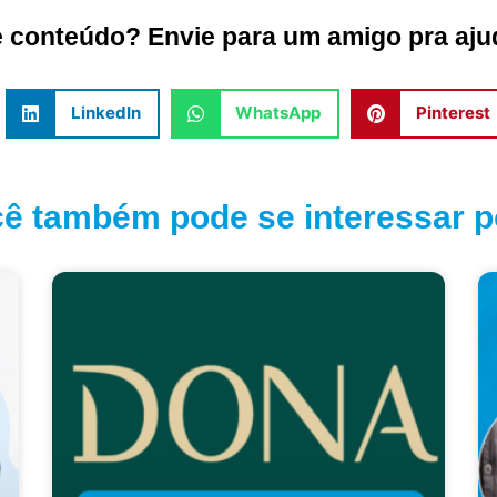
conteúdo? Envie para um amigo pra ajud
LinkedIn
WhatsApp
Pinterest
ê também pode se interessar po