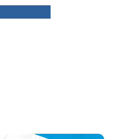
dsbygoogle ||