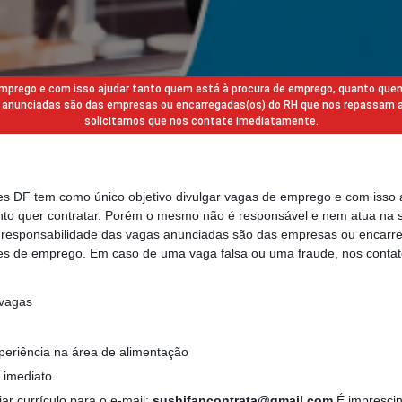
 emprego e com isso ajudar tanto quem está à procura de emprego, quanto que
gas anunciadas são das empresas ou encarregadas(os) do RH que nos repassam 
solicitamos que nos contate imediatamente.
des DF tem como único objetivo divulgar vagas de emprego e com isso 
to quer contratar. Porém o mesmo não é responsável e nem atua na s
a responsabilidade das vagas anunciadas são das empresas ou encarr
s de emprego. Em caso de uma vaga falsa ou uma fraude, nos contat
 vagas
periência na área de alimentação
o imediato.
ar currículo para o e-mail:
sushifancontrata@gmail.com
É imprescin