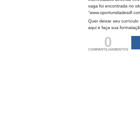
vaga foi encontrada no si
“www.oportunidadesdf.co
Quer deixar seu currículo
aqui e faça sua formataç
0
COMPARTILHAMENTOS
(adsbygoogle = windo
[]).push({});