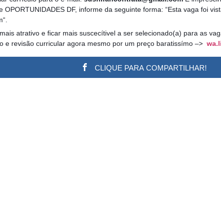
te OPORTUNIDADES DF, informe da seguinte forma: “Esta vaga foi vist
m“.
 mais atrativo e ficar mais suscecítivel a ser selecionado(a) para as v
ão e revisão curricular agora mesmo por um preço baratissímo –>
wa.l
CLIQUE PARA COMPARTILHAR!
w.adsbygoogle || []).push({}); (adsbygoogle = window.a