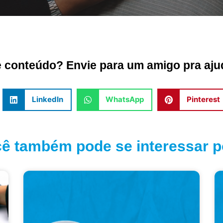
conteúdo? Envie para um amigo pra ajud
LinkedIn
WhatsApp
Pinterest
ê também pode se interessar po