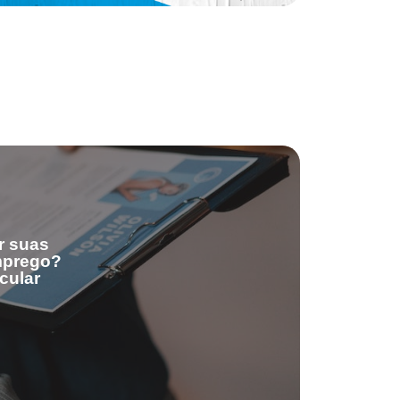
r suas
emprego?
cular