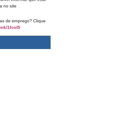
a no site
agas de emprego? Clique
ink/1fcol5
dsbygoogle ||