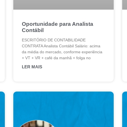
Oportunidade para Analista
Contábil
ESCRITÓRIO DE CONTABILIDADE
CONTRATA Analista Contábil Salário: acima
da média do mercado, conforme experiência
+ VT + VR + café da manhã + folga no
LER MAIS