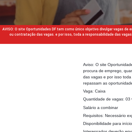
AVISO: O site Oportunidades DF tem como único objetivo divulgar vagas de
ou contratação das vagas. e por isso, toda a responsabilidade das va
Aviso: O site Oportunida
procura de emprego, quan
das vagas e por isso tod
repassam as oportunidade
Vaga: Caixa
Quantidade de vagas: 03
Salário a combinar
Requisitos: Necessário ex
Disponibilidade para iníci
Interessados deverão envi