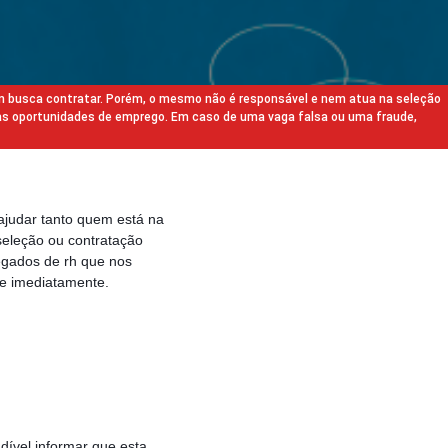
m busca contratar. Porém, o mesmo não é responsável e nem atua na seleção
as oportunidades de emprego. Em caso de uma vaga falsa ou uma fraude,
ajudar tanto quem está na
eleção ou contratação
egados de rh que nos
e imediatamente.
dível informar que esta