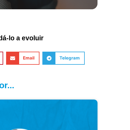
á-lo a evoluir
Email
Telegram
r...