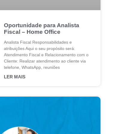
Oportunidade para Analista
Fiscal – Home Office
Analista Fiscal Responsabilidades e
atribuições Aqui o seu propósito será:
Atendimento Fiscal e Relacionamento com o
Cliente: Realizar atendimento ao cliente via
telefone, WhatsApp, reuniões
LER MAIS