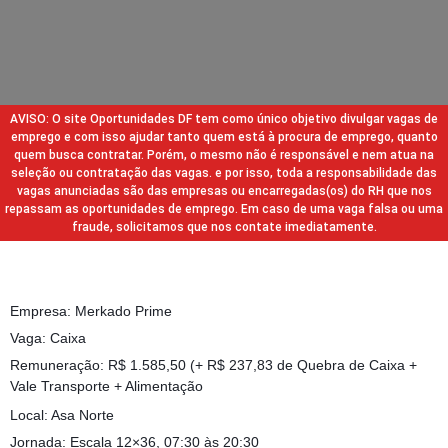
AVISO: O site Oportunidades DF tem como único objetivo divulgar vagas de
emprego e com isso ajudar tanto quem está à procura de emprego, quanto
quem busca contratar. Porém, o mesmo não é responsável e nem atua na
seleção ou contratação das vagas. e por isso, toda a responsabilidade das
vagas anunciadas são das empresas ou encarregadas(os) do RH que nos
repassam as oportunidades de emprego. Em caso de uma vaga falsa ou uma
fraude, solicitamos que nos contate imediatamente.
Empresa: Merkado Prime
Vaga: Caixa
Remuneração: R$ 1.585,50 (+ R$ 237,83 de Quebra de Caixa +
Vale Transporte + Alimentação
Local: Asa Norte
Jornada: Escala 12×36, 07:30 às 20:30