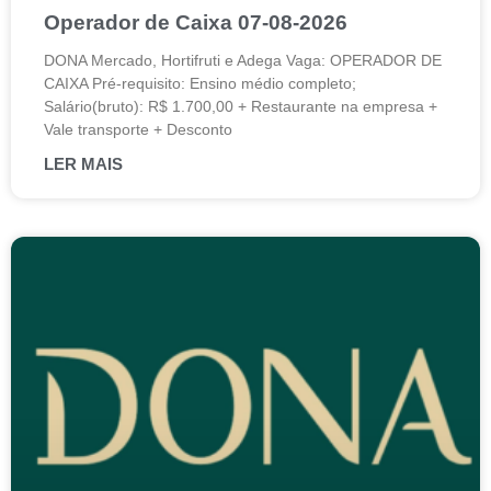
Operador de Caixa 07-08-2026
DONA Mercado, Hortifruti e Adega Vaga: OPERADOR DE
CAIXA Pré-requisito: Ensino médio completo;
Salário(bruto): R$ 1.700,00 + Restaurante na empresa +
Vale transporte + Desconto
LER MAIS