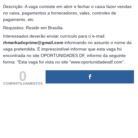
Descrição: A vaga consiste em abrir e fechar o caixa fazer vendas
no caixa, pagamentos a fornecedores, vales, controles de
pagamento, etc.
Requisitos: Residir em Brasília.
Interessados deverão enviar currículo para o e-mail:
rhmerkadoprime@gmail.com
informando no assunto o nome da
vaga pretendida. É imprescindível informar que esta vaga foi
encontrada no site OPORTUNIDADES DF, informe da seguinte
forma: “Esta vaga foi vista no site “www.oportunidadesdf.com“.
0
COMPARTILHAMENTOS
(adsbygoogle = window.adsbygoogle || []).push({});
(adsbygoogle = window.adsbygoogle || []).push({});