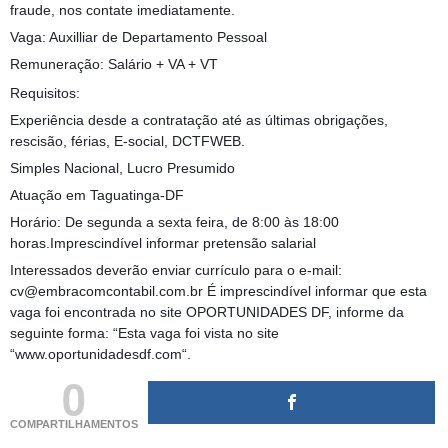
fraude, nos contate imediatamente.
Vaga: Auxilliar de Departamento Pessoal
Remuneração: Salário + VA + VT
Requisitos:
Experiência desde a contratação até as últimas obrigações,
rescisão, férias, E-social, DCTFWEB.
Simples Nacional, Lucro Presumido
Atuação em Taguatinga-DF
Horário: De segunda a sexta feira, de 8:00 às 18:00
horas.Imprescindível informar pretensão salarial
Interessados deverão enviar currículo para o e-mail:
cv@embracomcontabil.com.br É imprescindível informar que esta
vaga foi encontrada no site OPORTUNIDADES DF, informe da
seguinte forma: “Esta vaga foi vista no site
“www.oportunidadesdf.com“.
0
COMPARTILHAMENTOS
(adsbygoogle = window.adsbygoogle || []).push({});