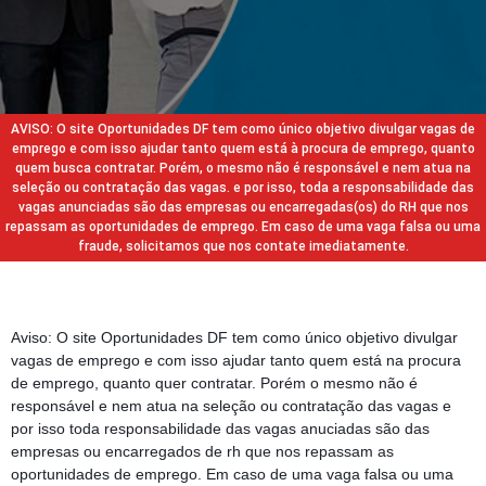
AVISO: O site Oportunidades DF tem como único objetivo divulgar vagas de
emprego e com isso ajudar tanto quem está à procura de emprego, quanto
quem busca contratar. Porém, o mesmo não é responsável e nem atua na
seleção ou contratação das vagas. e por isso, toda a responsabilidade das
vagas anunciadas são das empresas ou encarregadas(os) do RH que nos
repassam as oportunidades de emprego. Em caso de uma vaga falsa ou uma
fraude, solicitamos que nos contate imediatamente.
Aviso: O site Oportunidades DF tem como único objetivo divulgar
vagas de emprego e com isso ajudar tanto quem está na procura
de emprego, quanto quer contratar. Porém o mesmo não é
responsável e nem atua na seleção ou contratação das vagas e
por isso toda responsabilidade das vagas anuciadas são das
empresas ou encarregados de rh que nos repassam as
oportunidades de emprego. Em caso de uma vaga falsa ou uma