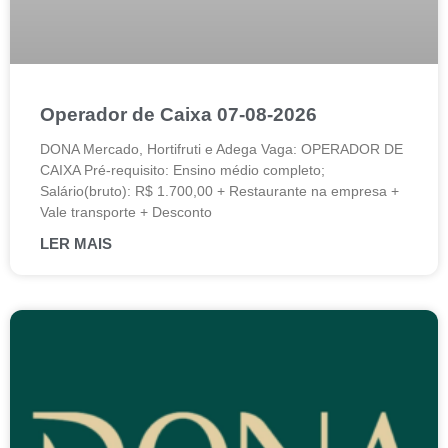
Operador de Caixa 07-08-2026
DONA Mercado, Hortifruti e Adega Vaga: OPERADOR DE
CAIXA Pré-requisito: Ensino médio completo;
Salário(bruto): R$ 1.700,00 + Restaurante na empresa +
Vale transporte + Desconto
LER MAIS