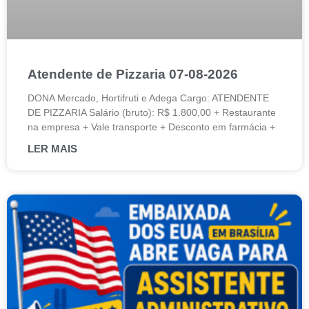
Atendente de Pizzaria 07-08-2026
DONA Mercado, Hortifruti e Adega Cargo: ATENDENTE
DE PIZZARIA Salário (bruto): R$ 1.800,00 + Restaurante
na empresa + Vale transporte + Desconto em farmácia +
LER MAIS