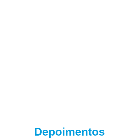
(adsbygoogle = window.adsbygoogle || []).push({});
Depoimentos