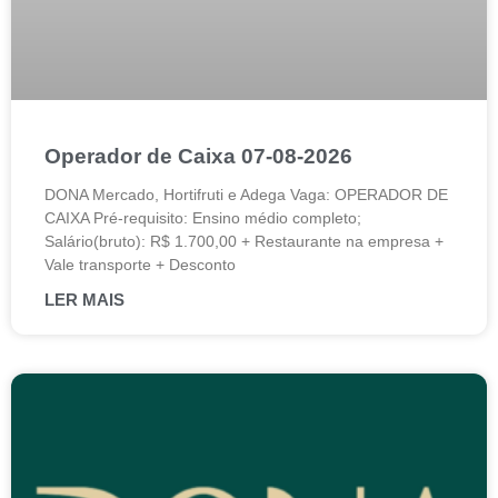
Operador de Caixa 07-08-2026
DONA Mercado, Hortifruti e Adega Vaga: OPERADOR DE
CAIXA Pré-requisito: Ensino médio completo;
Salário(bruto): R$ 1.700,00 + Restaurante na empresa +
Vale transporte + Desconto
LER MAIS