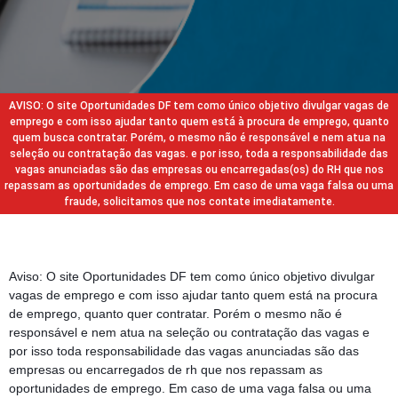
AVISO: O site Oportunidades DF tem como único objetivo divulgar vagas de
emprego e com isso ajudar tanto quem está à procura de emprego, quanto
quem busca contratar. Porém, o mesmo não é responsável e nem atua na
seleção ou contratação das vagas. e por isso, toda a responsabilidade das
vagas anunciadas são das empresas ou encarregadas(os) do RH que nos
repassam as oportunidades de emprego. Em caso de uma vaga falsa ou uma
fraude, solicitamos que nos contate imediatamente.
Aviso: O site Oportunidades DF tem como único objetivo divulgar
vagas de emprego e com isso ajudar tanto quem está na procura
de emprego, quanto quer contratar. Porém o mesmo não é
responsável e nem atua na seleção ou contratação das vagas e
por isso toda responsabilidade das vagas anunciadas são das
empresas ou encarregados de rh que nos repassam as
oportunidades de emprego. Em caso de uma vaga falsa ou uma