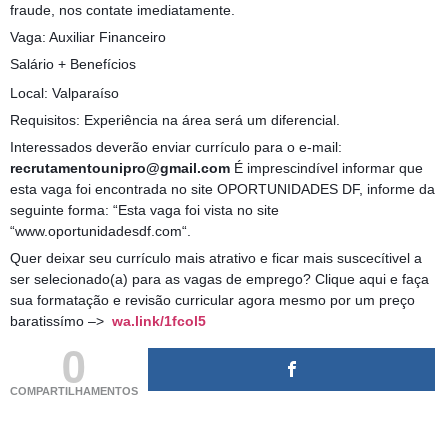
fraude, nos contate imediatamente.
Vaga: Auxiliar Financeiro
Salário + Benefícios
Local: Valparaíso
Requisitos: Experiência na área será um diferencial.
Interessados deverão enviar currículo para o e-mail:
recrutamentounipro@gmail.com
É imprescindível informar que
esta vaga foi encontrada no site OPORTUNIDADES DF, informe da
seguinte forma: “Esta vaga foi vista no site
“www.oportunidadesdf.com“.
Quer deixar seu currículo mais atrativo e ficar mais suscecítivel a
ser selecionado(a) para as vagas de emprego? Clique aqui e faça
sua formatação e revisão curricular agora mesmo por um preço
baratissímo –>
wa.link/1fcol5
0
COMPARTILHAMENTOS
(adsbygoogle = window.adsbygoogle || []).push({});
(adsbygoogle = window.adsbygoogle || []).push({});