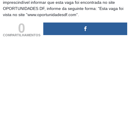
imprescindível informar que esta vaga foi encontrada no site
OPORTUNIDADES DF, informe da seguinte forma: “Esta vaga foi
vista no site “www.oportunidadesdf.com“.
0
COMPARTILHAMENTOS
(adsbygoogle = window.adsbygoogle || []).push({});
(adsbygoogle = window.adsbygoogle || []).push({});