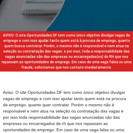
AVISO: O site Oportunidades DF tem como único objetivo divulgar vagas de
emprego e com isso ajudar tanto quem está à procura de emprego, quanto
quem busca contratar. Porém, o mesmo não é responsável e nem atua na
seleção ou contratação das vagas. e por isso, toda a responsabilidade das
vagas anunciadas são das empresas ou encarregadas(os) do RH que nos
repassam as oportunidades de emprego. Em caso de uma vaga falsa ou uma
fraude, solicitamos que nos contate imediatamente.
Aviso: O site Oportunidades DF tem como único objetivo divulgar
vagas de emprego e com isso ajudar tanto quem está na procura
de emprego, quanto quer contratar. Porém o mesmo não é
responsável e nem atua na seleção ou contratação das vagas e
por isso toda responsabilidade das vagas anunciadas são das
empresas ou encarregados de rh que nos repassam as
oportunidades de emprego. Em caso de uma vaga falsa ou uma