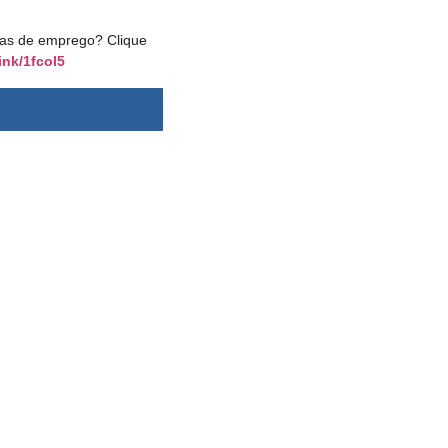
agas de emprego? Clique
ink/1fcol5
dsbygoogle ||