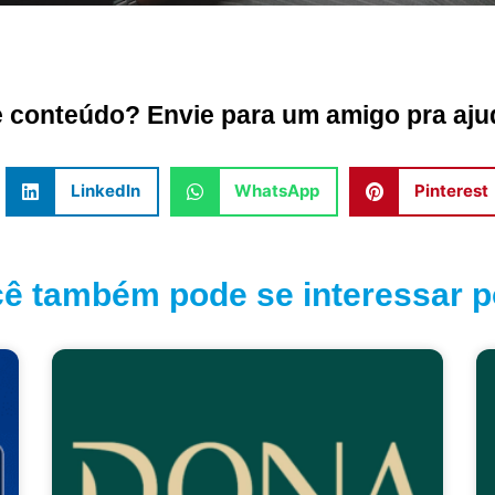
conteúdo? Envie para um amigo pra ajud
LinkedIn
WhatsApp
Pinterest
ê também pode se interessar po