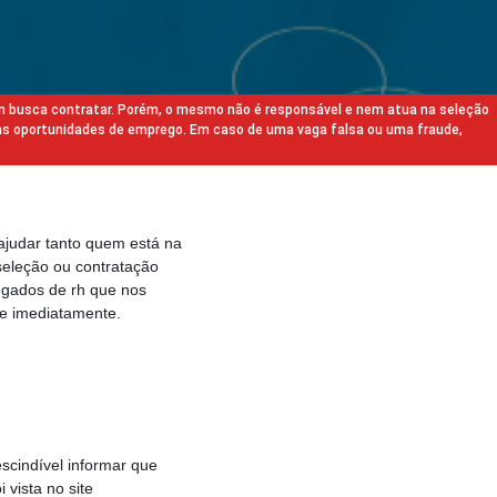
m busca contratar. Porém, o mesmo não é responsável e nem atua na seleção
as oportunidades de emprego. Em caso de uma vaga falsa ou uma fraude,
ajudar tanto quem está na
eleção ou contratação
egados de rh que nos
e imediatamente.
scindível informar que
vista no site