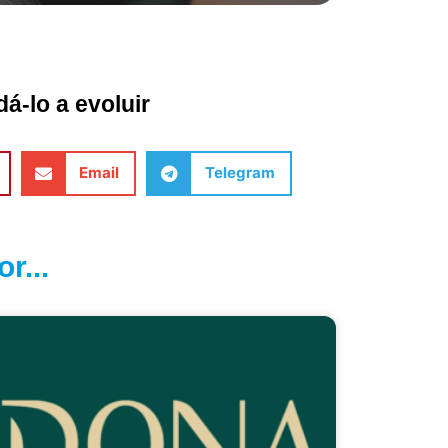
á-lo a evoluir
Email
Telegram
r...