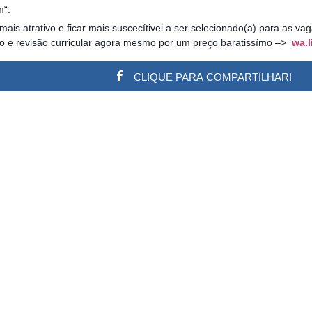
m“.
 mais atrativo e ficar mais suscecítivel a ser selecionado(a) para as v
ão e revisão curricular agora mesmo por um preço baratissímo –>
wa.l
CLIQUE PARA COMPARTILHAR!
w.adsbygoogle || []).push({}); (adsbygoogle = window.a