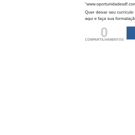
“www.oportunidadesdf.co
Quer deixar seu currículo
aqui e faça sua formataç
0
COMPARTILHAMENTOS
(adsbygoogle = windo
[]).push({});