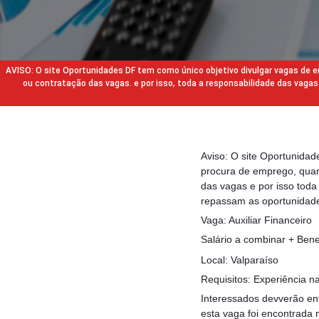
AVISO: O site Oportunidades DF tem como único objetivo divulgar vagas de
ou contratação das vagas. e por isso, toda a responsabilidade das va
Aviso: O site Oportunida
procura de emprego, quan
das vagas e por isso tod
repassam as oportunidade
Vaga: Auxiliar Financeiro
Salário a combinar + Bene
Local: Valparaíso
Requisitos: Experiência na
Interessados devverão env
esta vaga foi encontrada 