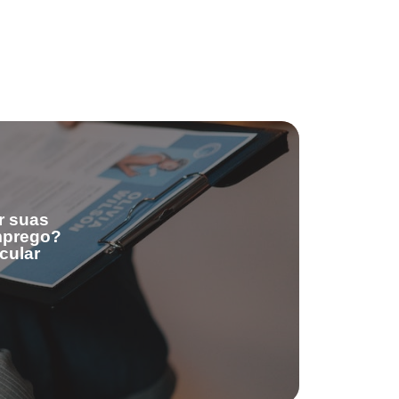
r suas
emprego?
cular