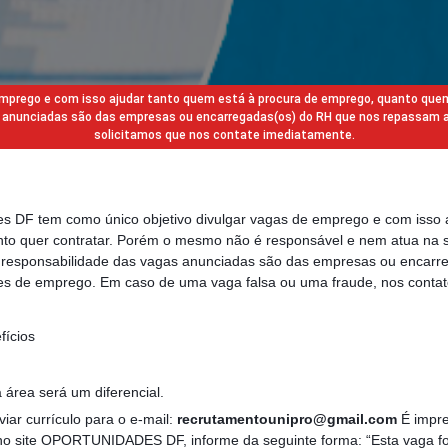
 emprego e com isso ajudar tanto quem está à procura de emprego, quanto que
gas anunciadas são das empresas ou encarregadas(os) do RH que nos repassam 
solicitamos que nos contate imediatamente.
des DF tem como único objetivo divulgar vagas de emprego e com isso 
to quer contratar. Porém o mesmo não é responsável e nem atua na s
a responsabilidade das vagas anunciadas são das empresas ou encarr
s de emprego. Em caso de uma vaga falsa ou uma fraude, nos contat
fícios
 área será um diferencial.
iar currículo para o e-mail:
recrutamentounipro@gmail.com
É impre
no site OPORTUNIDADES DF, informe da seguinte forma: “Esta vaga foi 