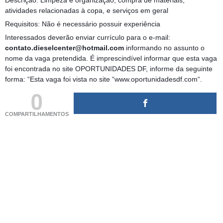
Descrição: Limpeza e organização, compra de materiais,
atividades relacionadas à copa, e serviços em geral
Requisitos: Não é necessário possuir experiência
Interessados deverão enviar currículo para o e-mail:
contato.dieselcenter@hotmail.com
informando no assunto o
nome da vaga pretendida. É imprescindível informar que esta vaga
foi encontrada no site OPORTUNIDADES DF, informe da seguinte
forma: “Esta vaga foi vista no site “www.oportunidadesdf.com“.
0
COMPARTILHAMENTOS
(adsbygoogle = window.adsbygoogle || []).push({});
(adsbygoogle = window.adsbygoogle || []).push({});