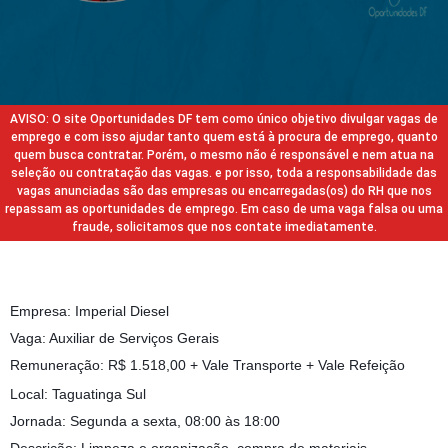
AVISO: O site Oportunidades DF tem como único objetivo divulgar vagas de
emprego e com isso ajudar tanto quem está à procura de emprego, quanto
quem busca contratar. Porém, o mesmo não é responsável e nem atua na
seleção ou contratação das vagas. e por isso, toda a responsabilidade das
vagas anunciadas são das empresas ou encarregadas(os) do RH que nos
repassam as oportunidades de emprego. Em caso de uma vaga falsa ou uma
fraude, solicitamos que nos contate imediatamente.
Empresa: Imperial Diesel
Vaga: Auxiliar de Serviços Gerais
Remuneração: R$ 1.518,00 + Vale Transporte + Vale Refeição
Local: Taguatinga Sul
Jornada: Segunda a sexta, 08:00 às 18:00