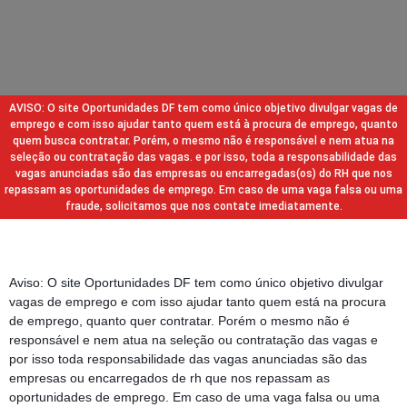
AVISO: O site Oportunidades DF tem como único objetivo divulgar vagas de
emprego e com isso ajudar tanto quem está à procura de emprego, quanto
quem busca contratar. Porém, o mesmo não é responsável e nem atua na
seleção ou contratação das vagas. e por isso, toda a responsabilidade das
vagas anunciadas são das empresas ou encarregadas(os) do RH que nos
repassam as oportunidades de emprego. Em caso de uma vaga falsa ou uma
fraude, solicitamos que nos contate imediatamente.
Aviso: O site Oportunidades DF tem como único objetivo divulgar
vagas de emprego e com isso ajudar tanto quem está na procura
de emprego, quanto quer contratar. Porém o mesmo não é
responsável e nem atua na seleção ou contratação das vagas e
por isso toda responsabilidade das vagas anunciadas são das
empresas ou encarregados de rh que nos repassam as
oportunidades de emprego. Em caso de uma vaga falsa ou uma