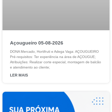
Açougueiro 05-08-2026
DONA Mercado, Hortifruti e Adega Vaga: AÇOUGUEIRO
Pré-requisitos: Ter experiência na área de AÇOUGUE;
Atribuições: Realizar corte especial, montagem de balcão
e atendimento ao cliente;
LER MAIS