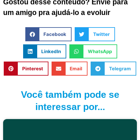
Gostou desse conteúdo? Envie para
um amigo pra ajudá-lo a evoluir
Facebook
Twitter
LinkedIn
WhatsApp
Pinterest
Email
Telegram
Você também pode se
interessar por...