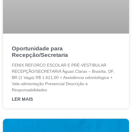
Oportunidade para
Recepção/Secretaria
FENIX REFORCO ESCOLAR E PRÉ-VESTIBULAR
RECEPÇÃO/SECRETARIA Águas Claras – Brasília, DF,
BR (1 Vaga) R$ 1.621,00 + Assistência odontológica +
Vale-alimentação Presencial Descrição e
Responsabilidades
LER MAIS