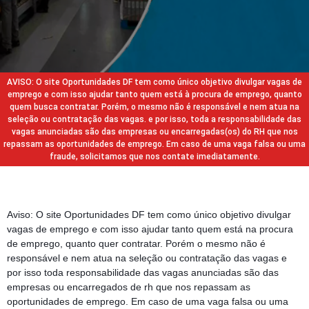
AVISO: O site Oportunidades DF tem como único objetivo divulgar vagas de
emprego e com isso ajudar tanto quem está à procura de emprego, quanto
quem busca contratar. Porém, o mesmo não é responsável e nem atua na
seleção ou contratação das vagas. e por isso, toda a responsabilidade das
vagas anunciadas são das empresas ou encarregadas(os) do RH que nos
repassam as oportunidades de emprego. Em caso de uma vaga falsa ou uma
fraude, solicitamos que nos contate imediatamente.
Aviso: O site Oportunidades DF tem como único objetivo divulgar
vagas de emprego e com isso ajudar tanto quem está na procura
de emprego, quanto quer contratar. Porém o mesmo não é
responsável e nem atua na seleção ou contratação das vagas e
por isso toda responsabilidade das vagas anunciadas são das
empresas ou encarregados de rh que nos repassam as
oportunidades de emprego. Em caso de uma vaga falsa ou uma