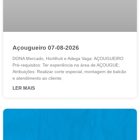
Açougueiro 07-08-2026
DONA Mercado, Hortifruti e Adega Vaga: AÇOUGUEIRO
Pré-requisitos: Ter experiência na área de AÇOUGUE;
Atribuições: Realizar corte especial, montagem de balcão
e atendimento ao cliente;
LER MAIS